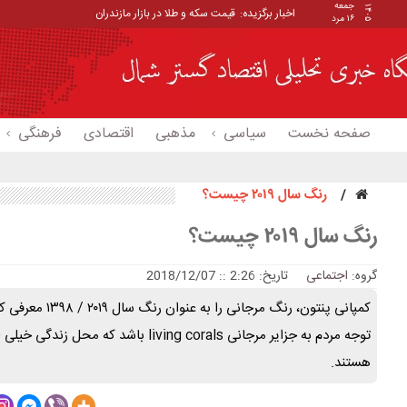
جمعه
۱۴۰۵
اخبار برگزیده:
قیمت سکه و طلا در بازار مازندران
۱۶ مرد
صفحه نخست
سیاسی
مذهبی
اقتصادی
فرهنگی
رنگ سال ۲۰۱۹ چیست؟
رنگ سال ۲۰۱۹ چیست؟
گروه:
اجتماعی
تاریخ: 2:26 :: 2018/12/07
کمپانی پنتون، رنگ
توجه مردم به جزایر مرجانی living corals 
هستند.