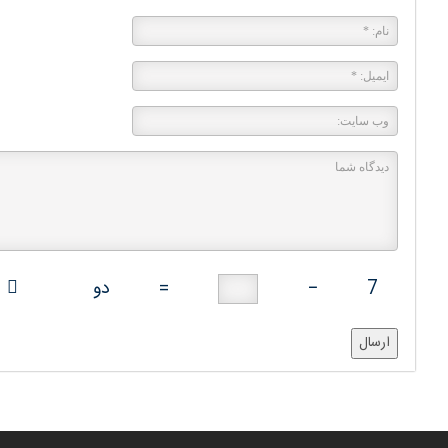
7
−
=
دو
ارسال