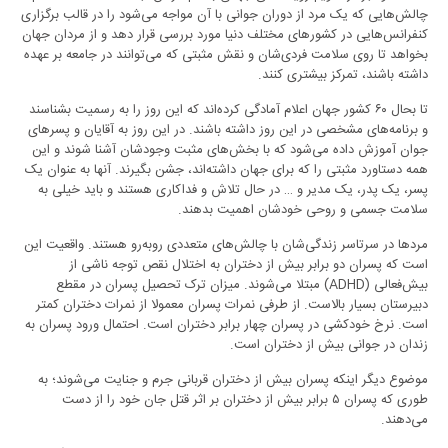
چالش‌هایی که یک مرد از دوران جوانی با آن مواجه می‌شود را در قالب برگزاری
کنفرانس‌هایی در کشورهای مختلف دنیا مورد بررسی قرار دهد و از مردان جهان
بخواهد تا روی سلامت فردی‌شان و نقش مثبتی که می‌توانند در جامعه بر عهده
داشته باشند،‌ تمرکز بیشتری کنند.
تا بحال ۶۰ کشور جهان اعلام آمادگی کرده‌اند که این روز را به رسمیت بشناسند
و برنامه‌های مشخصی در این روز داشته باشند. در این روز به آقایان و پسرهای
جوان آموزش داده می‌شود که با بخش‌های مثبت وجودشان آشنا شوند و این
همه دستاورد مثبتی را که برای جهان داشته‌اند، جشن بگیرند. آنها به عنوان یک
پسر،‌ یک پدر،‌ یک مدیر و … در حال تلاش و فداکاری هستند و باید خیلی به
سلامت جسمی و روحی خودشان اهمیت بدهند.
مردها در سرتاسر زندگی‌شان با چالش‌های متعددی روبه‌رو هستند. واقعیت این
است که پسران دو برابر بیش از دختران به اختلال نقص توجه ناشی از
بیش‌فعالی
(ADHD)
مبتلا می‌شوند
.
میزان ترک تحصیل پسران در مقطع
دبیرستان بسیار بالاست. از طرفی نمرات پسران معمولا از نمرات دختران کمتر
است. نرخ خودکشی در پسران چهار برابر دختران است. احتمال ورود پسران به
زندان در جوانی بیش از دختران است
.
موضوع دیگر اینکه پسران بیش از دختران قربانی جرم و جنایت می‌شوند؛ به
طوری که پسران ۵ برابر بیش از دختران بر اثر قتل جان خود را از دست
می‌دهند
.