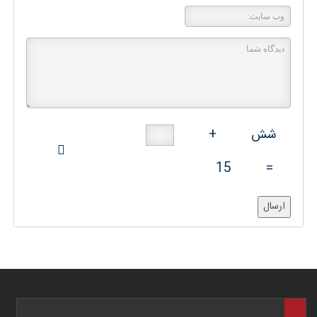
شش
+
15
=
ارسال