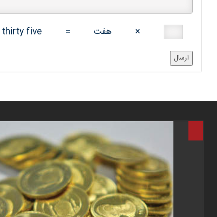
×
هفت
=
thirty five
ارسال