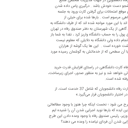
ارت رفاه دانشجویی در جهت مدیریت شخصی منابع
دانشجو دست خودش باشد . درگیری پاس داده شدن
 موقع امتحانات برای گرفتن کارت ورود به جلسه
اهی مرسوم است . بارها شده برای خیلی از
 با این مورد مواجه شده اند که از طرف دانشگاه به
ری گاهی از یک شهرستان به دفتر صندوق رفاه در تهران
ول را به حساب دانشگاه واریز کرد ، نقدا به شما باز
ام داده ولی دانشگاه به دلایلی که معلوم نیست
زگشت خورده است . این ها یک گوشه از هزاران
 با آن سطحی که از خدماتش به گوشمان رسیده مورد
از دانشگاه شهرکرد (در 31 شهریور 95 ) گفته بود که رفاه کارت دانشگاهی در راستای افزایش قدرت خرید
اتی خواهد شد و نیز به منظور صدور، اجرای زیرساخت،
فرهادی وزیر سابق علوم اردیبهشت ماه 96 گفته بود ؛ «تمامی مجوز‌های صدور کارت رفاه دانشجویان که شامل 37 خدمت است، از
 اختیار دانشجویان قرار می‌گیرد.»
 می شود ؛ نخست اینکه چرا هنوز با وجود مطالعاتی
 ایده که بارها نوید اجرایی شدن آن را شنیده ایم
زیر، رئیس صندوق رفاه با وجود وعده دادن این طرح
رایی شدن آن فردای نیامده را وعده می دهند؟