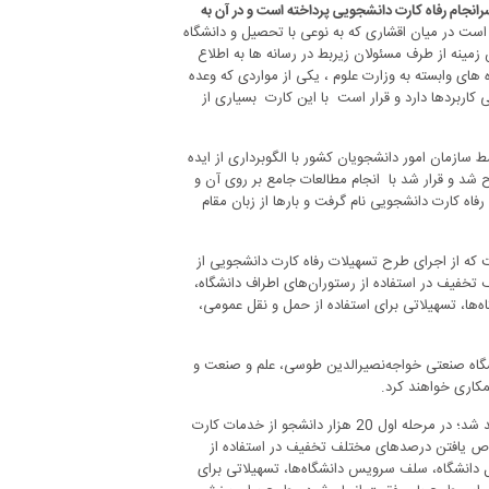
انجام رفاه کارت دانشجویی پرداخته است و در آن به
ت در میان اقشاری که به نوعی با تحصیل و دانشگاه
 زمینه از طرف مسئولان زیربط در رسانه ها به اطلاع
ای وابسته به وزارت علوم ، یکی از مواردی که وعده
اربردها دارد و قرار است با این کارت بسیاری از
م این طرح از کجا شروع شد ؛ ایده این طرح اولین بار در سال 93 توسط سازمان امور دانشجویان کشور با الگوبرداری از ایده
ح شد و قرار شد با انجام مطالعات جامع بر روی آن و
فاه کارت دانشجویی نام گرفت و بارها از زبان مقام
ولانی است که از اجرای طرح تسهیلات رفاه کارت دانشجویی از
خفیف در استفاده از رستوران‌های اطراف دانشگاه،
ا، تسهیلاتی برای استفاده از حمل و نقل عمومی،
نشگاه‌ صنعتی خواجه‌نصیرالدین طوسی، علم و صنعت و
مکاری خواهند کرد.
به گفته وی در آن تاریخ ، این طرح بتدریج برای همه مقاطع تحصیلی اجرا خواهد شد؛ در مرحله اول 20 هزار دانشجو از خدمات کارت
اص یافتن درصدهای مختلف تخفیف در استفاده از
دانشگاه، سلف سرویس دانشگاه‌ها، تسهیلاتی برای