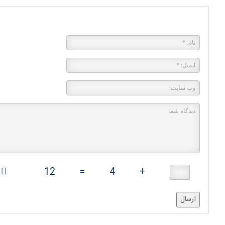
پاسخی بگذارید
12
=
4
+
ارسال