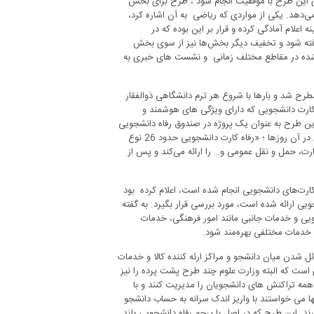
ی این طرح با موفقیت انجام شود ، طرح برای بخش
‌دهد. یکی از مواردی که ریاضی به آن اشاره کرد،
اعلام آمادگی کرده و قرار بر این بوده که در
 این طرح در نظر گرفته شود و تخفیف دیگر بخش‌ها نیز از سوی بخش
د شده در مقاطع مختلف زمانی و نشست های خبری به
 دانشجویی مطرح شد و بارها با شروع هر ترم دانشگاهی ذوالفقار
 کارت دانشجویی که دارای ویژگی های هوشمند و
ین طرح به عنوان یک پروژه در صندوق رفاه دانشجویی
مطرح شده و در حال بررسی و پژوهش های لازم بر روی آن هستند . به گفته وی در آن روزها ؛ «رفاه کارت دانشجویی حدود 26 نوع
، حمل و نقل عمومی و… را ارائه می‌کند و پس از
 برای هوشمند شدن کارت‌های دانشجویی انجام شده است، اعلام کرده بود
ی ارائه شده است، مورد بررسی قرار بگیرد. به گفته
ی و خدمات جانبی مانند امور فرهنگی، خدمات
از خدمات مختلفی بهره‌مند شود.
ائل شدن میان دانشجو و مراکز ارئه کننده کالا و خدمات
ی است که البته وزارت علوم چند طرح پشت پرده را نیز
م همه تراکنش های دانشجویان را مدیریت کنند و با
آنها می خواستند با واریز اندک سرانه به حساب دانشجو
رند. این طرح که در اصل با پرچم رفاه دانشجویی بلند