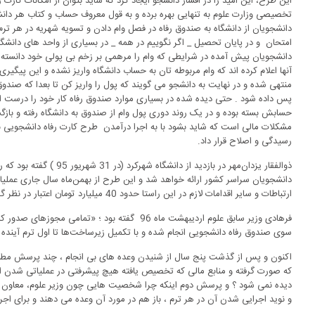
این طرح، این امید را در اقشار دانشجو ایجاد کرد که شاید بتوان از امکانات ک
تخصیصی وزارت علوم به تنهایی بهره برده و به قول معروف حساب و کتاب هر 
دانشجویان از دانشگاه به صندوق رفاه در فصل وام دادن و تسویه شهریه در هر ترم
امتحان و در پایان تحصیل _ اگر نگوییم در همه _ در بسیاری از واحد های دانشگ
دانشجویان پیش آمده در شرایطی که وام را مرهمی بر زخم بی پولی خود دانسته اند
آنها اعلام کرده اند که وام مربوطه تان به حساب دانشگاه واریز نشده و این پیگی
منتهی شده و در نهایت به دانشجو می گویند که پول را واریز کن تا بعدا که صندوق پ
پس داده شود . حتی دیده شده در بسیاری موارد صندوق رفاه کار خود را درست انج
حسابش بسته بوده و در یک روند دوری پول وام از صندوق به دانشگاه رفته و با
مشکلات مالی است که شاید بشود با به اجرا درآمدن طرح کارت رفاه دانشجویی
رسیدگی و اصلاح قرار داد.
ذوالفقار یزدان‌مهر در بازدید 
دانشجویان سراسر کشور ارائه خواهد شد و این طرح از بهمن‌ماه سال جاری عملی
ارتباطات و سایر اقدامات لازم در این راستا حدود 40 میلیارد تومان اعتبار در نظر گرفته شده است.
سوی صندوق رفاه دانشجویی انجام شده و با تکمیل زیرساخت‌ها تا اول ترم آینده در
اکنون و پس از گذشت پنج سال از شنیدن وعده های بی انجام ، چند پرسش مطرح
که صورت گرفته و منابع مالی که تخصیص یافته هیچ پیشرفتی در عملیاتی شدن این
دیده نمی شود ؟ و پرسش دوم اینکه چرا شخصیت هایی چون وزیر علوم، معاون و
و نوید اجرایی شدن آن در هر ترم ، باز هم در مورد آن وعده می دهند و برای اج