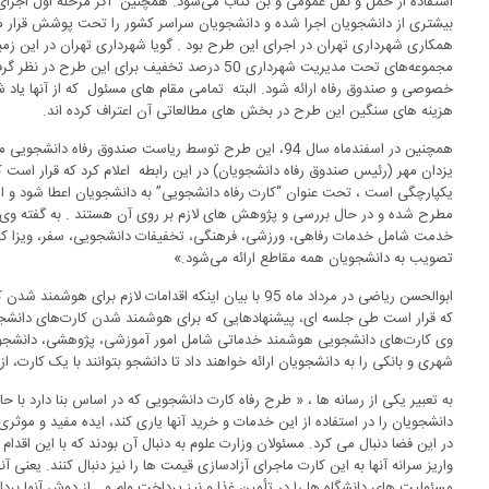
استفاده از حمل و نقل عمومی و بن کتاب می‌شود. همچنین اگر مرحله اول اجرا
بیشتری از دانشجویان اجرا شده و دانشجویان سراسر کشور را تحت پوشش قرار می
همکاری شهرداری تهران در اجرای این طرح بود . گویا شهرداری تهران در این زمینه 
مجموعه‌های تحت مدیریت شهرداری 50 درصد تخفیف برای
خصوصی و صندوق رفاه ارائه شود. البته تمامی مقام های مسئول که از آنها یا
هزینه های سنگین این طرح در بخش های مطالعاتی آن اعتراف کرده اند.
همچنین در اسفندماه سال 94، این طرح توسط ریاست صندوق رفاه
یزدان مهر (رئیس صندوق رفاه دانشجویان) در این رابطه اعلام کرد که قرار است
یکپارچگی است ، تحت عنوان “کارت رفاه دانشجویی” به دانشجویان اعطا شود و ا
خدمت شامل خدمات رفاهی، ورزشی، فرهنگی، تخفیفات دانشجویی، سفر، ویزا کارت
تصویب به دانشجویان همه مقاطع ارائه می‌شود.»
ابوالحسن ریاضی در مرداد ماه 95 با بیان اینکه اقدامات لازم
که قرار است طی جلسه ای، پیشنهادهایی که برای هوشمند شدن کارت‌های دانشجوی
وی کارت‌های دانشجویی هوشمند خدماتی شامل امور آموزشی، پژوهشی، دانشجوی
شهری و بانکی را به دانشجویان ارائه خواهند داد تا دانشجو بتوانند با یک کارت، 
به تعبیر یکی از رسانه ها ، « طرح رفاه کارت دانشجویی که در اساس بنا دارد با ح
دانشجویان را در استفاده از این خدمات و خرید آنها یاری کند، ایده مفید و موثر
در این فضا دنبال می کرد. مسئولان وزارت علوم به دنبال آن بودند که با این اقدا
واریز سرانه آنها به این کارت ماجرای آزادسازی قیمت ها را نیز دنبال کنند. یعنی 
مسئولیت های دانشگاه ها را در تأمین غذا و نیز پرداخت وام و… از دوش آنها بردا