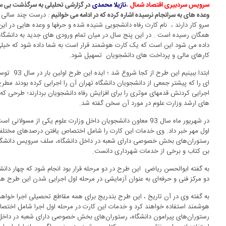
،
سرویس سردبیری
اقتصاد شمال
نازیلا محمدی
در گزارشی تحلیلی به سرگذشت بی سر
: درست چند سالی اس
وعده های به سرانجام نرسیده اشاره کرده که در ادامه می خوانیم
سرو کار دارند ، نام کارت رفاه دانشجویی شنیده شده و حرفها و وعده هایی در این
همگان رسیده است . در این پنج سال در میان تمام ورودی های جدید به دانشگاه ه
داده می شود این است که یک کارت هوشمند قرار است به شما داده شود که خیلی ک
کارهای مالی و پرداخت های دانشجویان تسهیل شود.
ابتدا ببینی
ای را که پیشتر جمعی از دانشجویان دانشگاه تهران آن را اجرایی کرده بودند مطر
اجرایی کردنش قدمهای موثری را برای افزایش رفاه دانشجویان بردارند؛ طرحی که ر
های ارشد وزارت علوم در مورد آن سخن گفته شد.
در شهریور ماه سال 93 معاون دانشجویان داخل وزارت علوم یکی از مس
اول مهر خبر داد. وی خدمات این کارت را شامل اختصاص یافتن درصدهای مختلف ت
رستوران‌های بخش خصوصی دارای شعبه در داخل دانشگاه، سلف سرویس دانشگاه‌ه
بن کتاب و برخی از خدمات شهرداری دانست.
به گفته ابوالحسن ریاضی این طرح در دو مرحله قرار بود انجام ‌شود که چهار دا
دو مرکز فنی و حرفه‌ای به عنوان آزمایشی در مرحله اول اجرایی شدن این طرح ه
هوشمند استفاده خواهند کرد و خدمات این کارت در مرحله اول اجرا شامل اختص
رستوران‌های پیرامون دانشگاه، رستوران‌های بخش خصوصی دارای شعبه در داخل 