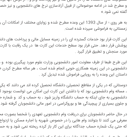
و مطرح شد در ادامه موضوعاتی از قبیل آزادسازی نرخ های دانشجویی و نیز خصو
گفته نمی شود.»
به هر روی ؛ از سال 1393 این وعده مطرح شده و زوایای مختلف از ا
زمستانی به فراموشی سپرده شده است.
این کارت قرار بود خدمات گسترده ای را در زمینه مسایل مالی و پرداخت های دا
پوشش قرار دهد. حتی قرار بود سطح خدمات این کارت ها در یک رقابت با کارت 
مورد سنجش و تطبیق قرار گیرد .
این طرح طبعا از طرف معاونت امور دانشجویی وزارت علوم مورد پیگیری بوده و د
دانشجویی در این زمینه همکاری خوبی انجام شده است ، هر ساله مطرح کردن ط
داستان این وعده را به رویایی فراموش شده تبدیل کرد .
دوستانی که در یکی از مقاطع تحصیلی دانشگاه تحصیل کرده اند می دانند که یک
، مساله وام دانشجویی بود که با داشتن این کارت این امکان می توانست بوجود آی
دانشجویی به جای اینکه به حساب دانشگاه واریز شود ، به حساب و کد و شمار
و جلوی بسیاری از پیچیدگی ها و بوروکراسی در امور مالی دانشجویان گرفته شود.
در حال حاضر دانشجویان برای دریافت وام دانشجویی تعهدی را شخصا بصورت مح
معرفی می کنند تا بتوانند وام هایی را در خصوص شهریه یا اجاره مسکن یا ازدوا
که حتی یک شماره حساب جداگانه برای این کار باز کرده ریخته نمی شود و به حس