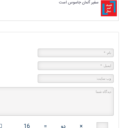
سفیر آلمان جاسوس است
پاسخی بگذارید
×
دو
=
16