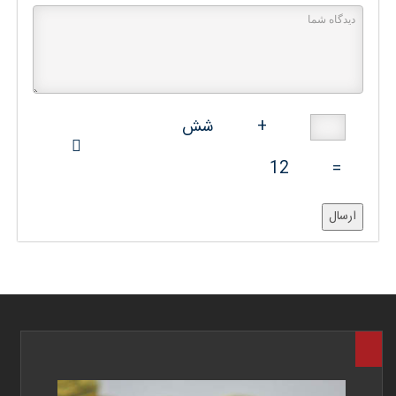
+
شش
12
=
ارسال