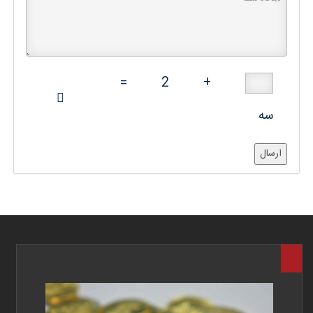
=
2
+
سه
ارسال