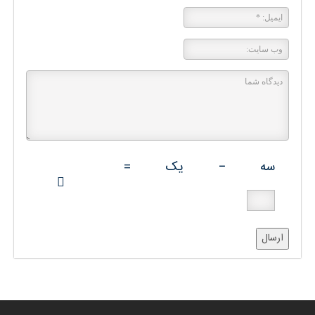
سه
−
یک
=
ارسال