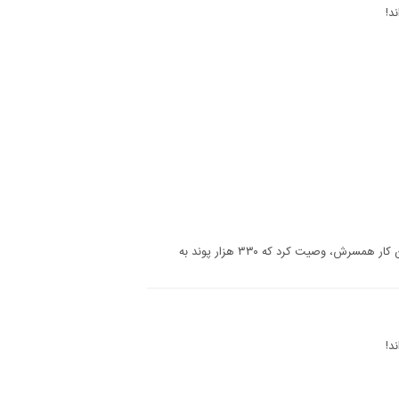
همسر برات هرگز اجازه نمی‌داد که شوهرش سیگار مصرف کند، او هم به تلافی این کار همسرش، وصیت کرد که ۳۳۰ هزار پوند به