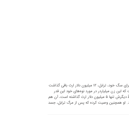
هلمسلی، یکی از میلیاردر‌های معروف آمریکایی قبل از مرگش در سن ۸۷ سالگی برای سگ خود، ترابل، ۱۲ میلیون دلار ارث باقی گذاشت
 که این زن میلیاردر در مورد نوه‌های خود این قدر
دست و دل باز نبوده است. وی دو تن از آن‌ها را از ارث محروم کرده و برای دو نوهٔ دیگرش تنها ۵ میلیون دلار ارث گذاشته است، آن هم
نند. او همچنین وصیت کرده که پس از مرگ ترابل، جسد