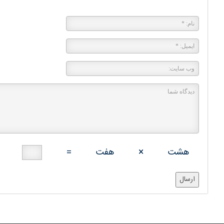
پاسخی بگذارید
هشت
×
هفت
=
ارسال