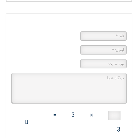
پاسخی بگذارید
=
3
×
3