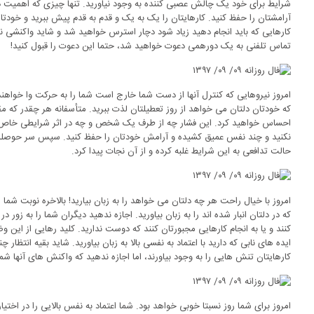
شرایط برای خود یک چالش عصبی کننده به وجود نیاورید. تنها چیزی که اهمیت دار
آرامشتان را حفظ کنید. کارهایتان را یک به یک و قدم به قدم پیش ببرید و خودتان
کارهایی که باید انجام دهید زیاد شود دچار استرس خواهید شد و شاید واکنشی نش
تماس تلفنی به یک دورهمی دعوت خواهید شد، حتما این دعوت را قبول کنید!
امروز نیروهایی که کنترل آنها از دست شما خارج است شما را به حرکت وا خواهند 
که خودتان دلتان می خواهد از روز تعطیلتان لذت ببرید. متأسفانه هر چقدر که 
احساس خواهید کرد. این فشار چه از طرف یک شخص و چه در اثر شرایطی خاص به
نکنید و چند نفس عمیق کشیده و آرامش خودتان را حفظ کنید. سپس سر حوصله 
حالت تدافعی به این شرایط غلبه کرده و از آن نجات پیدا کرد.
امروز با خیال راحت هر چه دلتان می خواهد را به زبان بیارید! بالاخره نوبت شم
که در دلتان انبار شده اند را به زبان بیاورید. اجازه ندهید دیگران شما را به 
کنند و یا به انجام کارهایی مجبورتان کنند که دوست ندارید. کلید رهایی از این و
ایده های نابی که دارید با اعتماد به نفسی بالا به زبان بیاورید. شاید بقیه انتظار
کارهایتان تنش هایی را به وجود بیاورند، اما اجازه ندهید که واکنش های آنها شما ر
امروز برای شما روز نسبتا خوبی خواهد بود. شما اعتماد به نفس بالایی را در اختیا