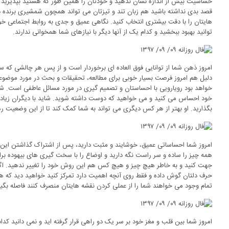
حساسیت بیش از اندازه نشان ندهید و خودتان را همین طور که هستید بپذیرید و ا
قصد بدی نداشته باشید هم زبان تند و تیزتان می تواند همچون شمشیری برنده دی
هایتان را با دقت بیشتری انتخاب کنید. نگاهی عمیق و جدی به روابط اجتماعی خود ب
توانید بهبود ببخشید و کدام یک از آنها دیگر با نیازهای شما همخوانی ندارند.
امروز ذهن شما از توانایی فوق العاده ای برخوردار است و از پس هر چالشی که س
دلیل هم امروز فرصت بسیار خوبی برای مطالعه، تحقیقات و بحث در مورد موضوعات
خواهد بود رویارویی با احساستان و تصمیم گیری در مورد مسائل عاطفی است. شما ن
خود احساس می کنید و می خواهید که دوست داشته شوید. شاید با دیگران زیاد راح
بگذارید. او بهتر از هر کس دیگری می تواند به شما کمک کند تا از این وضعیت ر
امروز شما احساساتی عمیق، خوشایند و مثبت دارید، پس از اشتراک گذاشتن این 
همه چیز را ساده و سر راست نگه دارید و اوضاع را با سخت گیری های بیهوده برای
جهت کنید و به خاطر هیچ چیز و هیچ کس هم این روش خود را تغییر ندهید. اگر
حرف دلتان گوش داده و فقط روی آنچه اهمیت دارد تمرکز کنید خواهید دید که هم
تمام وجود می خواهند شما را از عملی کردن نقشه هایتان منصرف کنند فاصله بگیر
امروز شما بین قلب و مغز خود بر سر یک دو راهی قرار گرفته اید و نمی دانید کدام