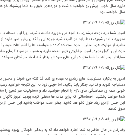
فرصت های جدیدی را در اختیار شما قرار خواهد داد و شانس زیادی برای پیشرفت
دارید سال خوبی پیش رو خواهید داشت و موردهای خوبی به شما پیشنهاد خواهد ش
سال خواهند بود.
امروز شما باید توجه بیشتری به آنچه می خورید داشته باشید، زیرا این مسئله با
نخورید تا لاغر شوید، فقط باید مواظب باشید چیزهایی را که برایتان ضرر دارند 
توانید از مهارت های تحلیلی خود استفاده کرده و خواسته ها یا اشتباهات خود را 
خودتان را گول نزنید. امروز جذابیتی فوق العاده دارید و همین موضوع گرمای خا
مقابلتان بخواهد با شما مثل دارایی های خودش رفتار کند اصلا خوشتان نخواهد آ
امروز به یکباره مسئولیت های زیادی به عهده ی شما گذاشته می شوند و مجبور به
دستپاچه شوید و ندانید چکار باید بکنید، اما خیلی زود به این نتیجه خواهید رسید ک
خوبی همه ی هماهنگی های لازم را انجام خواهید داد و مسئولیت هر کسی را 
شما خواهد بخشید. احساساتی که برای مدت ها مخفی کرده بودید امروز ناگهان سرب
این حس آزادی زیاد طول نخواهد کشید. بهتر است مواظب باشید این حس آزادی ش
سوق ندهد.
رفتارتان در حال حاضر به شما اجازه خواهد داد که به زندگی خودتان بهبود ببخشید.