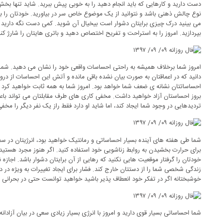
دست دارید و کارهایی که باید انجام دهید را به خوبی پیش ببرید. شاید تنها بخ
نوع چالش ذهنی باشد و نتوانید از یک موضوع خاص سر در بیاورید. خودتان را با
می بینید درک چیزی برایتان دشوار است بیخیال آن شوید. کمی دست نگه دارید و
بپردازید. امروز را به استراحت و تفریح اختصاص دهید و باتری هایتان را شارژ کنی
امروز شما برخلاف همیشه به راحتی احساسات واقعی خود را نشان می دهید. شما
دانید که در اعماقتان به صورت بیان نشده باقی مانده و آتش این احساسات از درو
احساساتتان نشانه ی ضعف شما خواهد بود. امروز شما به همه ثابت خواهید کرد 
بروز احساستان آزاد خواهید داشت. مخفی کاری های طرف مقابلتان می تواند با
تردیدهایی در وجود شما ایجاد کند، اما شاید او دارد فقط راز یک نفر دیگر را مخف
شما طی هفته های آینده بسیار احساساتی و رمانتیک خواهید بود، انرژیتان در سطح
برای حرارت بخشیدن به روابط زناشویی خود استفاده کنید. اگر هنوز مجرد هستید
خودتان را گرفتار موقعیت هایی نکنید که رهایی از آن برایتان دشوار باشد. اجازه
زندگی شخصی شما را از دستتان خارج کند. فشار برای ایجاد تغییرات به ویژه در د
خوشبختانه اگر در تفکر خود انعطاف پذیر باشید خواهید توانست حتی در بحرانی 
شما احساساتی بسیار قوی دارید و امروز با انرژی بسیار زیادی سعی در بیان آزادان