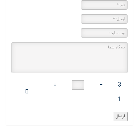
=
−
3
1
ارسال