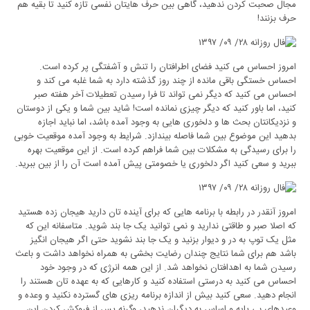
مجال صحبت کردن ندهید، گاهی بین حرف هایتان نفسی تازه کنید تا بقیه هم
حرف بزنند!
امروز احساس می کنید فضای اطرافتان را تنش و آشفتگی پر کرده است.
احساس خستگی باقی مانده از چند روز گذشته دارد به شما غلبه می کند و
احساس می کنید که دیگر نمی تواند تا فرا رسیدن تعطیلات آخر هفته صبر
کنید، اما باور کنید که دیگر چیزی نمانده است! شاید بین شما و یکی از دوستان
و نزدیکانتان بحث ها و دلخوری هایی به وجود آمده باشد، اما نباید اجازه
بدهید این موضوع بین شما فاصله بیندازد. شرایط به وجود آمده موقعیت خوبی
را برای رسیدگی به مشکلات بین شما فراهم کرده است. از این موقعیت بهره
ببرید و سعی کنید اگر دلخوری یا خصومتی پیش آمده است آن را از بین ببرید.
امروز آنقدر در رابطه با برنامه هایی که برای آینده تان دارید هیجان زده هستید
که اصلا صبر و طاقتی ندارید و نمی توانید یک جا بند شوید. متاسفانه این که
مثل یک توپ به در و دیوار بزنید و یک جا بند نشوید حتی اگر هیجان انگیز
باشد هم برای شما نتایج چندان رضایت بخشی به همراه نخواهد داشت و باعث
رسیدن شما به اهدافتان نخواهد شد. از این همه انرژی که در وجود خود
احساس می کنید به درستی استفاده کنید و کارهایی که به عهده تان هستند را
انجام دهید. سعی کنید بیش از اندازه برنامه ریزی های گسترده نکنید و وعده و
وعیدهای بی پایه و اساس به دیگران ندهید، وگرنه پس از فروکش کردن این