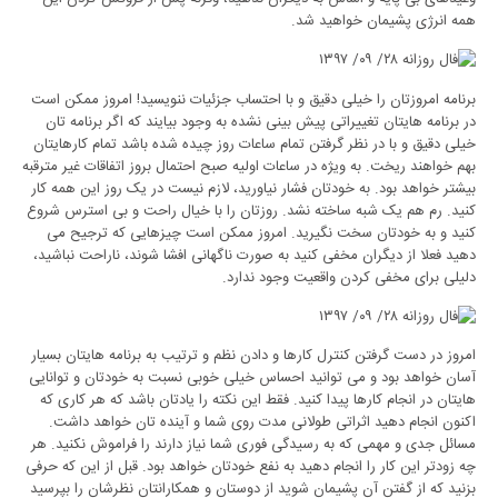
همه انرژی پشیمان خواهید شد.
برنامه امروزتان را خیلی دقیق و با احتساب جزئیات ننویسید! امروز ممکن است
در برنامه هایتان تغییراتی پیش بینی نشده به وجود بیایند که اگر برنامه تان
خیلی دقیق و با در نظر گرفتن تمام ساعات روز چیده شده باشد تمام کارهایتان
بهم خواهند ریخت. به ویژه در ساعات اولیه صبح احتمال بروز اتفاقات غیر مترقبه
بیشتر خواهد بود. به خودتان فشار نیاورید، لازم نیست در یک روز این همه کار
کنید. رم هم یک شبه ساخته نشد. روزتان را با خیال راحت و بی استرس شروع
کنید و به خودتان سخت نگیرید. امروز ممکن است چیزهایی که ترجیح می
دهید فعلا از دیگران مخفی کنید به صورت ناگهانی افشا شوند، ناراحت نباشید،
دلیلی برای مخفی کردن واقعیت وجود ندارد.
امروز در دست گرفتن کنترل کارها و دادن نظم و ترتیب به برنامه هایتان بسیار
آسان خواهد بود و می توانید احساس خیلی خوبی نسبت به خودتان و توانایی
هایتان در انجام کارها پیدا کنید. فقط این نکته را یادتان باشد که هر کاری که
اکنون انجام دهید اثراتی طولانی مدت روی شما و آینده تان خواهد داشت.
مسائل جدی و مهمی که به رسیدگی فوری شما نیاز دارند را فراموش نکنید. هر
چه زودتر این کار را انجام دهید به نفع خودتان خواهد بود. قبل از این که حرفی
بزنید که از گفتن آن پشیمان شوید از دوستان و همکارانتان نظرشان را بپرسید