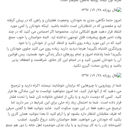
شرط اول ایجاد روابط عاطفی عمیقتر است.
امروز حتما نگاهی جدی به خودتان، وضعیت فعلیتان و راهی که در پیش گرفته
اید و مقصدی که در انتظارتان است داشته باشید. اینکه خودتان را کمی مورد
انتقاد قرار دهید هیچ اشکالی ندارد، مخصوصا اگر احساس می کنید که در چند
وقت اخیر هیچ پیشرفت قابل توجهی نداشته اید. البته حواستان را خوب جمع
کنید که در این مورد زیاده روی نکنید و انتقاد کردن از خودتان را با خود
ویرانگری اشتباه نگیرید! هرجا دیدید دارید زیاده روی می کنید جلوی خودتان را
بگیرید! شما پادشاه امروز و تمام روزهای دیگر زندگی خود هستید، پس قوانین
آن را خودتان تعیین کنید و در انجام این کار خلاق، شرافتمند و انعطاف پذیر
باشید و زیادی سخت گیری نکنید.
شما از رویارویی با چیزهایی که برایتان خوشایند نیستند اکراه دارید و ترجیح
می دهید که از آنها فرار کنید، اما امروز نخواهید توانست به این سادگی ها فرار
کنید. کسی که دوست دارید و یا یکی از اعضای خانواده تان شما را تحت فشار
قرار داده است. شما به احتمال زیاد راه حلی برای این شرایط در سر دارید اما
ترجیح می دهید فعلا در این مورد سکوت کنید. شاید بتوانید فعلا با گفتن حرفی
که طرف مقابلتان انتظار دارد بشنود او را آرام کنید تا بعدا بتوانید همان کاری را
بکنید که خودتان می خواهید، فقط حواستان باشد دروغ نگویید. امشب
آشپزخانه تان را به کار بیندازید و با یک غذای خوشمزه اهل خانه را دور هم جمع