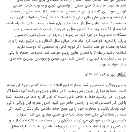
نخواهد بود، اما باید تا جای ممکن از ولخرجی کردن و به ویژه خرید اجناس
لوکس خودداری کنید زیرا این کار ممکن است شما را از لحاظ مالی در مضیقه
قرار دهد و بحران های مالی برای شما ایجاد کند که آرامش خانواده تان را بهم
خواهند زد. شاید اوایل سال از لحاظ مالی برای شما با سختی هایی همراه باشد،
اما بعد از گذشت چند ماه آغازین سال راهی برای کسب درآمد بیشتر و حل
مشکلات خود پیدا خواهید کرد. در زمینه ی حرفه ای امسال تغییرات بسیار
بزرگی را تجربه خواهید کرد. ماه های میانی سال انتقالی و یا ترفیع رتبه را برای
شما به همراه خواهند داشت. اگر توجه کافی به شخصی که دوست دارید
نداشته باشید رابطه تا با بحران هایی روبرو خواهد شد. مجردها احتمالا تا یکی
دو سال دیگر باید تنهایی را تحمل کنند. دی، بهمن و فروردین بهترین ماه های
سال خواهند بود.
برترین ویژگی شخصیتی شما سخاوت فوق العاده ای است که در وجودتان نهفته
است. شما به دیگران چیزی نمی دهید تا در مقابل چیزی دریافت کنید، شما اگر
چیزی را می بخشید فقط به خاطر لذتی است که این کار به شما می بخشد. شما
با این کار احساس قدرت و آرامش خاطر می کنید. امروز هم به این ویژگی ذاتی
خود وفادار باشید و سخاوت خود را بی هیچ چشم داشتی نثار دیگران کنید. اگر
همه در بخشندگی مثل شما بودند دنیا جای خیلی بهتری می شد! امروز با
خونسردی خاص خودتان می توانید دیگران را در بحث ها به اشتباه بیندازید و
هر کسی را لایق اعتماد خود نمی دانید. در روابط عاطفی اعتماد به طرف مقابل