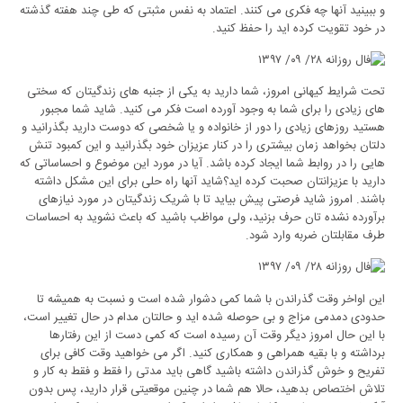
و ببینید آنها چه فکری می کنند. اعتماد به نفس مثبتی که طی چند هفته گذشته
در خود تقویت کرده اید را حفظ کنید.
تحت شرایط کیهانی امروز، شما دارید به یکی از جنبه های زندگیتان که سختی
های زیادی را برای شما به وجود آورده است فکر می کنید. شاید شما مجبور
هستید روزهای زیادی را دور از خانواده و یا شخصی که دوست دارید بگذرانید و
دلتان بخواهد زمان بیشتری را در کنار عزیزان خود بگذرانید و این کمبود تنش
هایی را در روابط شما ایجاد کرده باشد. آیا در مورد این موضوع و احساساتی که
دارید با عزیزانتان صحبت کرده اید؟شاید آنها راه حلی برای این مشکل داشته
باشند. امروز شاید فرصتی پیش بیاید تا با شریک زندگیتان در مورد نیازهای
برآورده نشده تان حرف بزنید، ولی مواظب باشید که باعث نشوید به احساسات
طرف مقابلتان ضربه وارد شود.
این اواخر وقت گذراندن با شما کمی دشوار شده است و نسبت به همیشه تا
حدودی دمدمی مزاج و بی حوصله شده اید و حالتان مدام در حال تغییر است،
با این حال امروز دیگر وقت آن رسیده است که کمی دست از این رفتارها
برداشته و با بقیه همراهی و همکاری کنید. اگر می خواهید وقت کافی برای
تفریح و خوش گذراندن داشته باشید گاهی باید مدتی را فقط و فقط به کار و
تلاش اختصاص بدهید، حالا هم شما در چنین موقعیتی قرار دارید، پس بدون