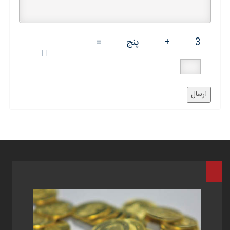
3
+
پنج
=
ارسال