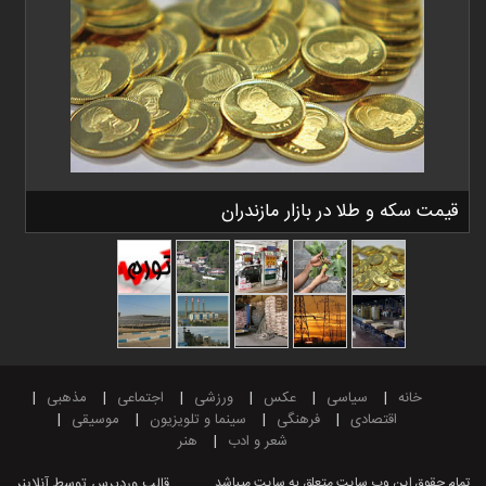
قیمت سکه و طلا در بازار مازندران
خانه
سیاسی
عکس
ورزشی
اجتماعی
مذهبی
اقتصادی
فرهنگی
سینما و تلویزیون
موسیقی
شعر و ادب
هنر
تمام حقوق این وب سایت متعلق به سایت میباشد.
قالب وردپرس
توسط آنلاینر