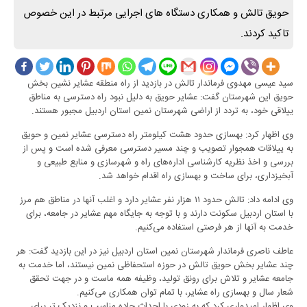
حویق تالش و همکاری دستگاه های اجرایی مرتبط در این خصوص
تاکید کردند.
سید عیسی مهدوی فرماندار تالش در بازدید از راه منطقه عشایر نشین بخش
حویق این شهرستان گفت: عشایر حویق به دلیل نبود راه دسترسی به مناطق
ییلاقی خود، به تردد از اراضی شهرستان نمین استان اردبیل مجبور هستند.
وی اظهار کرد: بهسازی حدود هشت کیلومتر راه دسترسی عشایر نمین و حویق
به ییلاقات همجوار تصویب و چند مسیر دسترسی معرفی شده است و پس از
بررسی و اخذ نظریه کارشناسی اداره‌های راه و شهرسازی و منابع طبیعی و
آبخیزداری، برای ساخت و بهسازی راه اقدام خواهد شد.
وی ادامه داد: تالش حدود ۱۱ هزار نفر عشایر دارد و اغلب آنها در مناطق هم مرز
با استان اردبیل سکونت دارند و با توجه به جایگاه مهم عشایر در جامعه، برای
خدمت به آنها از هر فرصتی استفاده می‌کنیم.
عاطف ناصری فرماندار شهرستان نمین استان اردبیل نیز در این بازدید گفت: هر
چند عشایر بخش حویق تالش در حوزه استحفاظی نمین نیستند، اما خدمت به
جامعه عشایر و تلاش برای رونق تولید، وظیفه همه ماست و در جهت تحقق
شعار سال و بهسازی راه عشایر، با تمام توان همکاری می‌کنیم.
وی اظهار امیدواری کرد که به زودی با احداث جاده مناسب و نزدیک تر برای