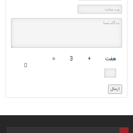
هفت
+
3
=
ارسال