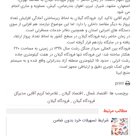
وی اظهار داشت: در زمان حاضر ۹۲ پرواز فرودگاه گیلان به مقاصد تهران،
اصفهان، مشهد، شیراز، تبریز، اهواز، بندرعباس، کیش، عسلویه و ساری انجام
می شود.
کریم آقایی تاکید کرد: فرودگاه گیلان به لحاظ زیرساختی آمادگی افزایش تعداد
پرواز به دیگر مقاصد داخلی را دارد؛ اما این موضوع نیازمند هم افزایی از سوی
دستگاه های اجرایی استان و همچنین دفاتر خدمات مسافرتی است.
در زمان حاضر رتبه فرودگاه گیلان در سطح کشور به لحاظ تعداد پرواز ارتقاء
یافته و در جایگاه یازدهم قرار گرفته است.
فرودگاه بین المللی سردار جنگل رشت سال ۱۳۴۸ در زمینی به مساحت ۲۲۰
هکتار ساخته شد؛ این فرودگاه تنها فرودگاه گیلان در هفت کیلومتری جاده
رشت انزلی ، حدود ۱۵ کیلومتری منطقه آزاد بندرانزلی واقع شده و به سیستم
های کمک ناوبری دقیق و ارتباطی مجهز است.
منبع:ایرنا
print
برچسب ها:
اقتصاد شمال
,
اقتصاد گیلان
,
غلامرضا کریم آقایی مدیرکل
فرودگاه گیلان
,
فرودگاه گیلان
مطالب مرتبط
شرایط تسهیلات خرد بدون ضامن