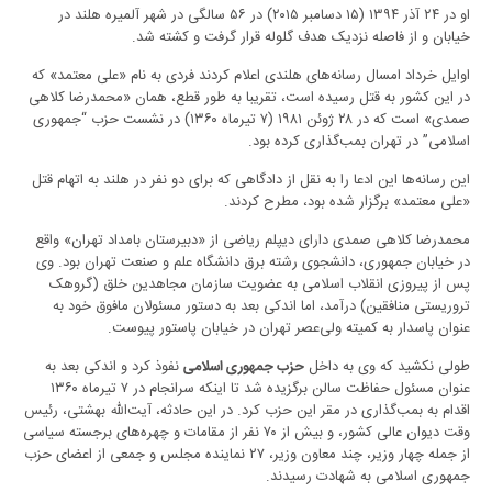
او در ۲۴ آذر ۱۳۹۴ (۱۵ دسامبر ۲۰۱۵) در ۵۶ سالگی در شهر آلمیره هلند در
خیابان و از فاصله نزدیک هدف گلوله قرار گرفت و کشته شد.
اوایل خرداد امسال رسانه‌های هلندی اعلام کردند فردی به نام «علی معتمد» که
در این کشور به قتل رسیده است، تقریبا به طور قطع، همان «محمدرضا کلاهی
صمدی» است که در ۲۸ ژوئن ۱۹۸۱ (۷ تیرماه ۱۳۶۰) در نشست حزب “جمهوری
اسلامی” در تهران بمب‌گذاری کرده بود.
این رسانه‌ها این ادعا را به نقل از دادگاهی که برای دو نفر در هلند به اتهام قتل
«علی معتمد» برگزار شده بود، مطرح کردند.
محمدرضا کلاهی صمدی دارای دیپلم ریاضی از «دبیرستان بامداد تهران» واقع
در خیابان جمهوری، دانشجوی رشته برق دانشگاه علم و صنعت تهران بود. وی
پس از پیروزی انقلاب اسلامی به عضویت سازمان مجاهدین خلق (گروهک
تروریستی منافقین) درآمد، اما اندکی بعد به دستور مسئولان مافوق خود به
عنوان پاسدار به کمیته ولی‌عصر تهران در خیابان پاستور پیوست.
طولی نکشید که وی به داخل
نفوذ کرد و اندکی بعد به
حزب جمهوری اسلامی
عنوان مسئول حفاظت سالن برگزیده شد تا اینکه سرانجام در ۷ تیرماه ۱۳۶۰
اقدام به بمب‌گذاری در مقر این حزب کرد. در این حادثه، آیت‌الله بهشتی، رئیس
وقت دیوان عالی کشور، و بیش از ۷۰ نفر از مقامات و چهره‌های برجسته سیاسی
از جمله چهار وزیر، چند معاون وزیر، ۲۷ نماینده مجلس و جمعی از اعضای حزب
جمهوری اسلامی به شهادت رسیدند.