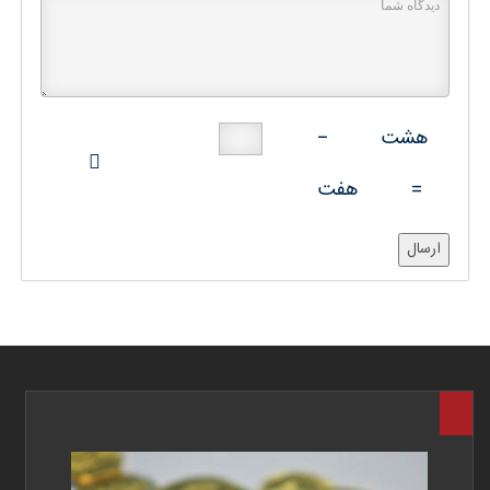
هشت
−
=
هفت
ارسال