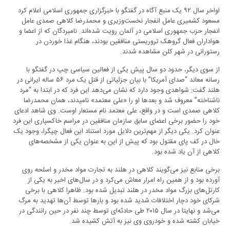
اواخر سال ۹۲ یک منبع آگاه در گفتگو با خبرگزاری جمهوری اسلامی اعلام کرد
مسعود کشمیری عامل انفجار نخست‌وزیری و محمدرضا کلاهی صمدی عامل
انفجار حزب جمهوری اسلامی در آلمان رویت شده‌اند. نامبردگان که از اعضا و
هواداران فعال گروهک تروریستی منافقین بودند، هنگام غذا خوردن در
رستورانی در شهر کلن مشاهده شدند.
از سوی دیگر، حدود دو سال پیش یکی از فعالین سیاسی چپ در گفتگو با
رسانه معاند “صدای آمریکا” با بیان جزئیاتی از قتل یک مرد ۵۶ ساله ایرانی در
هلند گفت: شواهدی وجود دارد که نشان می‌دهد این فرد که در ابتدا به “مرد
ناشناخته” معروف شد و بعد‌ها او را «علی معتمد» نامیدند، همان محمدرضا
کلاهی صمدی است و در واقع، علی معتمد نام مستعار اوست. وی شاهد ادعای
خود را حضور برخی اعضای سابق سازمان منافقین در مراسم خاکسپاری این فرد
عنوان کرد. یکی دیگر از مهم‌ترین دلایل مورد استناد این فعال چپگرا، وجود یک
خال در کف پای مقتول بود که پیش از این به عنوان یکی از مشخصه‌های
کلاهی از آن یاد شده بود.
برخی منابع نیز می‌گویند کلاهی در هلند به تجارت مواد مخدر و اسلحه روی
آورده بود و از همین راه امرار معاش می‌کرد و در سال‌های اخیر به یکی از
کارتل‌های بزرگ مواد مخدر در هلند تبدیل شده بود. ظاهرا کلاهی با برخی
شرکای خود دچار اختلافات شدید شده بود و بار‌ها توسط آن‌ها تهدید به مرگ
می‌شد و نهایتا در سال ۲۰۱۵ طی حادثه‌ای توسط چند نفر در حین رانندگی در
خیابان کشته شده و خودروی وی نیز به آتش کشیده شد.