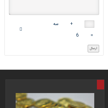
+
سه
6
=
ارسال