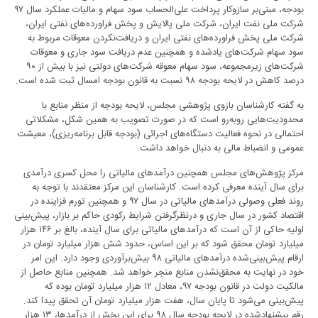
بودجه، مبنی‌بر سازوکار پرداخت علی‌الحساب سود سهام و مالیات عملکرد سال ۹۷
شرکت ملی نفت ایران، شرکت ملی پالایش و پخش فراورده‌های نفتی ایران،
شرکت ملی پخش فراورده‌های نفتی ایران و دریافت‌نکردن معوقات مربوط به
سود سهام شرکت‌های یادشده و همچنین عدم دریافت سود جاری و معوقات
شرکت‌های زیرمجموعه، سود سهام معوقه شرکت‌های دولتی نیز با بیش از ۹۰
درصد کاهش در لایحه بودجه ۹۸ نسبت به قانون بودجه امسال ثبت شده است.
به گفته کارشناسان بازوی پژوهشی مجلس، لایحه بودجه از منظر منابع با
محدودیت‌هایی روبه‌رو است که در صورت تصویب به همین شکل، مشکلاتی
احتمالی در نحوه فعالیت دستگاه‌های اجرائی (بودجه قابل برنامه‌ریزی)، معیشت
عمومی و انضباط مالی به دنبال خواهد داشت.
مرکز پژوهش‌های مجلس همچنین درآمد‌های مالیاتی را محل کسری درآمدی
برای سال آینده معرفی کرده است. کارشناسان این مرکز معتقدند با توجه به
روند فعلی وصولی درآمد‌های مالیاتی در سال ۹۷ و همچنین تورم فزاینده در
اقتصاد کشور در سال جاری و درنظرگرفتن شرایط رکودی حاکم بر بازار، پیش‌بینی
اولیه حاکی از آن است که درآمد‌های مالیاتی برای سال آینده، بالغ بر ۱۴۶ هزار
میلیارد تومان محقق شود که بر این اساس، حدود شش هزار میلیارد تومان در
ارقام پیش‌بینی‌شده درآمد‌های مالیاتی ۹۸ بیش‌برآوردی وجود دارد. این امر
خود در نهایت به محقق‌نشدن منابع منجر خواهد شد. همچنین منابع حاصل از
مالکیت دولت در قانون بودجه ۹۷، معادل ۱۲ هزار میلیارد تومان بوده که
پیش‌بینی می‌شود تا پایان سال، هفت هزار میلیارد تومان آن تحقق پیدا کند.
رقم پیشنهادشده در لایحه بودجه سال ۹۸ برای این بخش از درآمدها، ۱۳ هزار