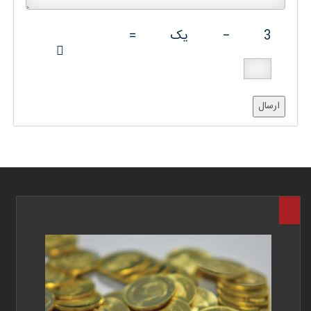
3
−
یک
=
ارسال