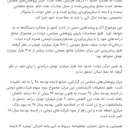
نسبت به عملکرد حدود ۱۹ درصد افزایش یافته است. مرکز پژوهش‌های مجلس
معتقد است منابع پیش‌بینی‌شده از محل صادرات نفت خام، منابع مطمئنی
نیست و لایحه با بیش‌برآوردی روبه‌رو است و در عمل دولت با سازوکار
تخصیص، بودجه سال آتی را باید به صلاحدید خود اجرا کند.
این موضوع آثار و پیامد‌هایی منفی در اداره کشور و عملکرد دستگاه‌ها به بار
خواهد آورد. طبق محاسبات بازوی پژوهشی مجلس، دولت در مجموع، منابع
درآمد‌های خود را با بیش‌برآوردی صدهزارمیلیاردتومانی همراه کرده است؛
درحالی‌که دولت سقف منابع عمومی را ۴۰۷ هزار میلیارد تومان در نظر گرفته،
طبق پیش‌بینی این مرکز، عملکرد منابع عمومی دولت بیشتر از ۳۰۸ هزار میلیارد
تومان نخواهد بود.
به تعبیر دیگر، دولت حدود صد هزار میلیارد تومان درآمدی را برای خود در نظر
گرفته که عملا امکان تحقق ندارد.
مرکز پژوهش‌های مجلس در گزارشی، منابع لایحه بودجه ۹۸ را به نقد کشیده
است. طبق تحقیقات کارشناسان این مرکز، مجموع سود سهام شرکت‌های دولتی
در لایحه بودجه سال ۹۸ نسبت به قانون بودجه ۹۷ بیش از ۵۰ درصد کاهش
یافته است؛ اما علت این کاهش حذف ۹ هزار میلیارد تومان درآمد حاصل از
مابه‌التفاوت نرخ ارز است که در اصلاحیه قانون بودجه سال ۹۷ به سود بانک
مرکزی اضافه شده و این رقم از سود شرکت‌های دولتی در لایحه بودجه سال ۹۸
کسر شده است.
همچنین به دلیل امضای تفاهم‌نامه مربوط به آیین‌نامه اجرائی تبصره ۱۴ لایحه