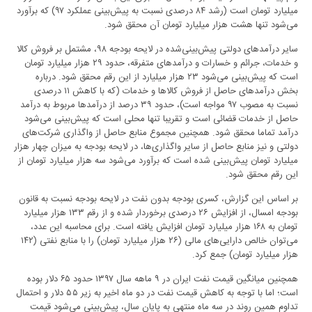
میلیارد تومان است (رشد ۸۴ درصدی نسبت به پیش‌بینی عملکرد ۹۷) که برآورد
می‌شود تنها هشت هزار میلیارد تومان آن محقق شود.
سایر درآمد‌های دولتی پیش‌بینی‌شده در لایحه بودجه ۹۸، مشتمل بر فروش کالا
و خدمات، جرائم و خسارات و درآمد‌های متفرقه، حدود ۲۹ هزار میلیارد تومان
است که پیش‌بینی می‌شود ۲۳ هزار میلیارد از این رقم محقق شود. درباره
بخش درآمد‌های حاصل از فروش کالا‌ها و خدمات (که با کاهش ۱۱ درصدی
نسبت به مصوب ۹۷ مواجه است)، حدود ۳۹ درصد از درآمد‌ها مربوط به درآمد
حاصل از خدمات قضائی است و تقریبا تنها محلی است که پیش‌بینی می‌شود
درآمد تماما محقق شود. همچنین مجموع منابع حاصل از واگذاری شرکت‌های
دولتی و نیز منابع حاصل از سایر واگذاری‌ها، در لایحه بودجه به میزان چهار هزار
میلیارد تومان پیش‌بینی شده است که برآورد می‌شود سه هزار میلیارد تومان از
این رقم محقق شود.
بر اساس این گزارش، کسری بودجه بدون نفت در لایحه بودجه نسبت به قانون
بودجه امسال، از افزایش ۲۶ درصدی برخوردار شده و از رقم ۱۳۳ هزار میلیارد
تومان به ۱۶۸ هزار میلیارد تومان افزایش یافته است. برای محاسبه این عدد،
می‌توان خالص دارایی‌های مالی (۲۶ هزار میلیارد تومان) را با منابع نفتی (۱۴۲
هزار میلیارد تومان) جمع کرد.
همچنین میانگین قیمت نفت ایران در ۹ ماهه سال ۱۳۹۷ حدود ۶۵ دلار بوده
است؛ اما با توجه به کاهش قیمت نفت در دو ماه اخیر به زیر ۵۵ دلار و احتمال
تداوم همین روند در سه ماه منتهی به پایان سال، پیش‌بینی می‌شود قیمت