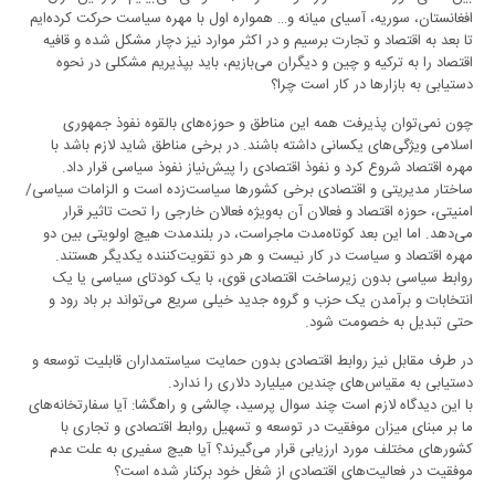
افغانستان، سوریه، آسیای میانه و… همواره اول با مهره سیاست حرکت کرده‌ایم
تا بعد به اقتصاد و تجارت برسیم و در اکثر موارد نیز دچار مشکل شده و قافیه
اقتصاد را به ترکیه و چین و دیگران می‌بازیم، باید بپذیریم مشکلی در نحوه
دستیابی به بازار‌ها در کار است چرا؟
چون نمی‌توان پذیرفت همه این مناطق و حوزه‌های بالقوه نفوذ جمهوری
اسلامی ویژگی‌های یکسانی داشته باشند. در برخی مناطق شاید لازم باشد با
مهره اقتصاد شروع کرد و نفوذ اقتصادی را پیش‌نیاز نفوذ سیاسی قرار داد.
ساختار مدیریتی و اقتصادی برخی کشورها سیاست‌زده است و الزامات سیاسی/
امنیتی، حوزه اقتصاد و فعالان آن ‌به‌ویژه فعالان خارجی‌ را تحت تاثیر قرار
می‌دهد. اما این بعد کوتاه‌مدت ماجراست،‌ در بلندمدت هیچ اولویتی بین دو
مهره اقتصاد و سیاست در کار نیست و هر دو تقویت‌کننده یکدیگر هستند.
روابط سیاسی بدون زیرساخت اقتصادی قوی، با یک کودتای سیاسی یا یک
انتخابات و برآمدن یک حزب و گروه جدید خیلی سریع می‌تواند بر باد رود و
حتی تبدیل به خصومت شود.
در طرف مقابل نیز روابط اقتصادی بدون حمایت سیاستمداران قابلیت توسعه و
دستیابی به مقیاس‌های چندین میلیارد دلاری را ندارد.
با این دیدگاه لازم است چند سوال پرسید، چالشی و راهگشا: آیا سفارتخانه‌های
ما بر مبنای میزان موفقیت در توسعه و تسهیل روابط اقتصادی و تجاری با
کشورهای مختلف مورد ارزیابی قرار می‌گیرند؟ آیا هیچ سفیری به علت عدم
موفقیت در فعالیت‌های اقتصادی از شغل خود برکنار شده است؟