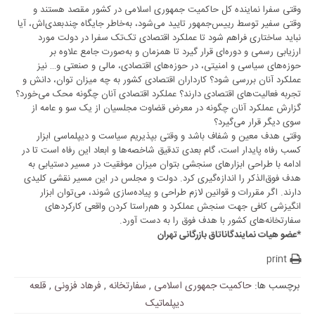
وقتی سفرا نماینده کل حاکمیت جمهوری اسلامی در کشور مقصد هستند و
وقتی سفیر توسط رییس‌جمهور تایید می‌شود، به‌خاطر جایگاه چندبعدی‌‌اش، آیا
نباید ساختاری فراهم شود تا عملکرد اقتصادی تک‌تک سفرا در دولت مورد
ارزیابی رسمی و دوره‌ای قرار گیرد‌ تا همزمان و به‌صورت جامع علاوه بر
حوزه‌های سیاسی و امنیتی، در حوزه‌های اقتصادی‌، مالی و صنعتی و… نیز
عملکرد آنان بررسی شود؟ کارداران اقتصادی کشور به چه میزان توان، دانش و
تجربه فعالیت‌های اقتصادی دارند؟ عملکرد اقتصادی آنان چگونه محک می‌خورد؟
گزارش عملکرد آنان چگونه در معرض قضاوت مجلسیان از یک سو و عامه از
سوی دیگر قرار می‌گیرد؟
وقتی هدف معین و شفاف باشد و وقتی بپذیریم سیاست و دیپلماسی ابزار
کسب رفاه پایدار است، گام بعدی تدقیق شاخصه‌ها و ابعاد این رفاه است تا در
ادامه با طراحی ابزارهای سنجشی بتوان میزان موفقیت در مسیر دستیابی به
هدف فوق‌الذکر را اندازه‌گیری کرد. دولت و مجلس در این مسیر نقشی کلیدی
دارند. اگر مقررات و قوانین لازم طراحی و پیاده‌سازی شوند، می‌توان ابزار
انگیزشی کافی جهت سنجش عملکرد و هم‌راستا کردن واقعی کارکردهای
سفارتخانه‌های کشور با هدف فوق را به دست آورد.
*عضو هیات نمایندگاناتاق بازرگانی تهران
print
برچسب ها:
حاکمیت جمهوری اسلامی
,
سفارتخانه‌
,
فرهاد فزونی
,
قلعه
دیپلماتیک