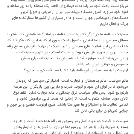
منطقه بود. یک قلعه قوی، بزرگ و مستحکم که به‌درستی مکان‌یابی شده بود،
می‌توانست باعث شود در بلندمدت فرمانروای قلعه، یک منطقه را به زیر سلطه و
نفوذ خود درآورد. امروز دستگاه دیپلماسی ایران از عریض و طویل‌ترین
دستگاه‌های دیپلماسی جهان است و ما در بسیاری از کشورها سفارتخانه‌های
بزرگ و فعال داریم.
سفارتخانه، قلعه ما در دیگر کشورهاست: «قلعه دیپلماتیک»؛ قلعه‌ای که بیشتر به
مسائل سیاسی و بعضا امنیتی مشغول است بدون اینکه به این نکته فکر کند که
هدف تمامی این فعالیت‌های سیاسی و دیپلماتیک در نهایت افزایش سطح رفاه
جامعه ایران از طریق افزایش ثروت و امنیت است. باور داریم سفارتخانه ما
زمانی می‌تواند کاملا موفق باشد که همزمان یک تجارتخانه برای بخش
خصوصی و دولتی ایران هم باشد.
اولویت را به بعد سیاسی این قلعه باید داد یا بعد اقتصادی و تجاری؟
عالم سیاست، عالم بده‌بستان و تجارت است. امتیازاتی سیاسی که ردوبدل
می‌شود تا در لوای آن سود و ثروت‌، قدرت و دارایی بین بازیگران این عرصه
بازتوزیع شود. پس عالم سیاست فرق چندانی با عالم تجارت ندارد. فقط نوع
کالای مورد معامله متفاوت است. تا زمانی که هدف غایی فراموش نشود و
تمامی فعالیت‌ها و استراتژی‌ها هم‌راستا باشند، هیچ اولویت قطعی و بی‌چون و
چرایی نمی‌توان برای یکی قائل شد.
سیاست و اقتصاد دو مهره اصلی در رسیدن به رفاه همه‌جانبه است و هر زمان
بسته به شرایط یکی یا هر دو این مهره‌ها در بازی با کشورها و سازمان‌های
بین‌المللی مورد استفاده قرار خواهد گرفت. اما وقتی می‌بینیم در زمین عراق،