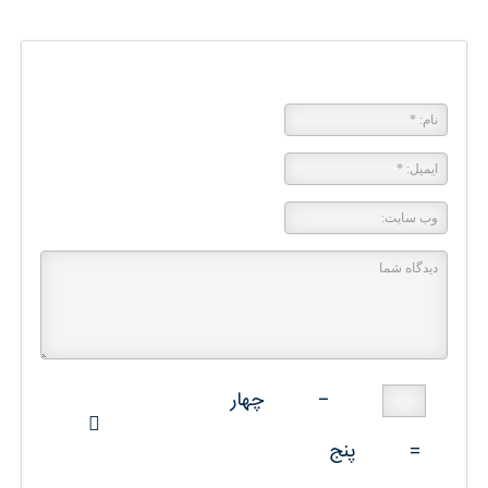
پاسخی بگذارید
−
چهار
=
پنج