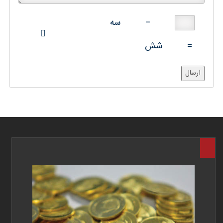
−
سه
شش