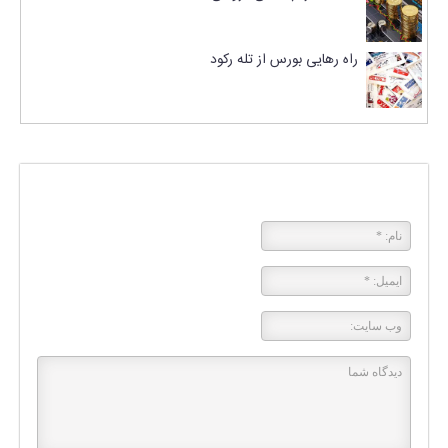
راه رهایی بورس از تله رکود
 بگذارید