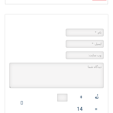
پاسخی بگذارید
نُه
+
14
=