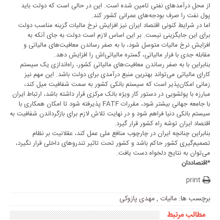
از محل درآمدهای نفتی تامین شده است. این در حالی است که دولت باید
پول نفت را صرف بودجه‌های عمرانی کشور کند.
اما در شرایط کنونی اقتصاد ایران نیز‌ افزایش نرخ مالیات گزینه مناسب دولت
برای این جایگزینی نیست. بر این اساس لازم است دولت به جای آنکه به
افزایش نرخ مالیات متوسل شود، با به صفر رساندن معافیت‌های مالیاتی و
مقابله جدی با فرار مالیاتی، گستره مالیاتی‌اش را افزایش دهد.
بنابراین با به صفر رساندن معافیت‌های مالیاتی کشور، راه‌اندازی یک سیستم
کارای مالیاتی می‌تواند بهترین منبع درآمدی برای دولت باشد. این مهم نیز
زمانی امکان‌پذیر است که سیستم بانکی کشور به سمت شفافیت میل کند،
مبارزه با پولشویی در دستور کار ویژه بانک مرکزی قرار داشته باشد، ارتباط ایران
با جامعه جهانی بیشتر شود، مقررات FATF پذیرفته شود تا امکان همکاری با
سیستم بانکی دنیا فراهم شود و در نهایت تلاش لازم برای بازگرداندن شفافیت به
اقتصاد ایران توشه راه کشور قرار گیرد.
بنابراین چنانچه ایران در چارچوب منافع ملی عمل کند، عقلانیت بر نظام
تصمیم‌گیری کشور حاکم باشد و کشور تحت تاثیر تندروهای داخلی قرار نگیرد،
می‌توان به نتایج دلخواه دست یافت.
*اقتصاددان
print
برچسب ها:
مالیات
,
مهدی پازوکی
مطالب مرتبط