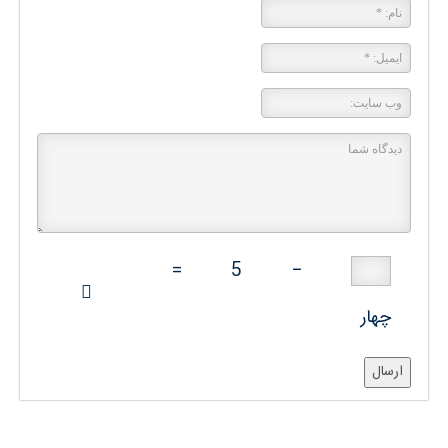
=
5
−
چهار
ارسال