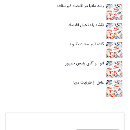
رشد مافیا در اقتصاد غیرشفاف
نقشه راه تحول اقتصاد
گفته ایم سخت نگیرند
الو الو آقای رئیس جمهور
غافل از ظرفیت دریا
پاسخی بگذارید