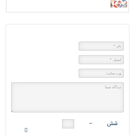
پاسخی بگذارید
شش
−