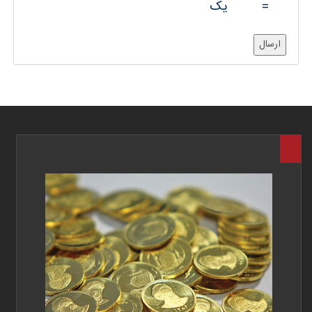
=
یک
ارسال