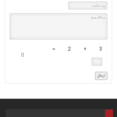
=
2
+
3
ارسال