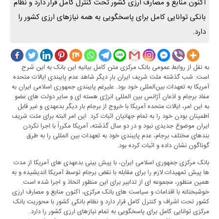
اکنون منابع و مصارف ارزی کشور تحت کنترل کامل قرار دارد و نظام
بانکی توانایی کامل برای پاسخگویی به همه نیازهای ارزی کشور را
دارد.
به نقل از روابط عمومی بانک مرکزی متن کامل بیانیه این بانک به این شرح
است: شب گذشته ملت شریف ایران بار دیگر شاهد عدم پایبندی ایالات متحده
آمریکا به تعهدات بین‌المللی خود بود. علیرغم پایبندی جمهوری اسلامی ایران به
مفاد برجام و اذعان آژانس بین المللی انرژی هسته ای و سایر دولت های عضو
به این امر، ایالات متحده آمریکا با خروج از برجام بار دیگر بدعهدی و غیر قابل
اطمینان بودن خود را به تمام جهانیان اثبات کرد. این امر البته برای ملت شریف
ایران موضوع جدیدی نبود و در دو سال گذشته، آمریکا مکرراً با اجرا نکردن
بندهای مختلف برجام، عدم پایبندی خود به تعهدات بین المللی را به طرق
گوناگون نشان داده و اثبات کرده بود.
بانک مرکزی جمهوری اسلامی ایران، با پیش بینی بدعهدی های آمریکا از مدت
ها پیش تمهیدات لازم را برای مقابله با نقض برجام توسط آمریکا اندیشیده و به
همین منظور، مجموعه ای از تدابیر برای این منظور اتخاذ و اجرا شده است.
خوشبختانه با اقدامات و سیاست های بانک مرکزی، اکنون منابع و مصارف ارزی
کشور تحت اشراف و کنترل کامل قرار دارد و نظام بانکی کشور با محوریت بانک
مرکزی توانایی کامل برای پاسخگویی به تمام نیازهای ارزی کشور را دارد.