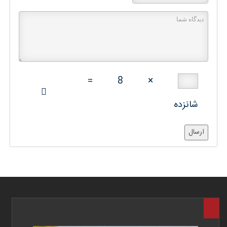
=
8
×
شانزده
ارسال