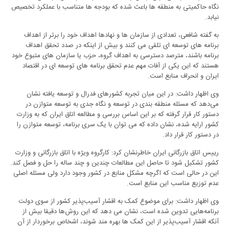
نگاه حاکمیتی به منطقه ها باعث شده که بودجه ها متناسب با عملکرد تخصیص
نیابد.
به گفته شافعی، تعدادی از سازمان ها و نهادها اهداف خود را برتر از اهداف
برنامه های توسعه ای تلقی می کنند و بیش از اینکه در صدد تحقق اهداف
برنامه باشند، مترصد دسترسی به اهداف گروه، حزب یا سازمان های متبوع خود
هستند که این یکی از آفات مهم عدم تحقق برنامه های توسعه ای در اقتصاد
ایران و انحراف منابع است.
وی اظهار داشت: در این میان تجربه کشورهای فدرال و توسعه یافته نشان
می‌دهد که مسئله منطقه بندی در توسعه و نگاه جدی به توسعه متوازن در
دستور کار قرار گرفته که بر این اساس بررسی و مطالعه اتاق ایران که به وزارت
کشور ارایه شده، نشان داده که می توان با یک سری برنامه، توسعه متوازن را
در دستور کار قرار داد.
رییس اتاق بازرگانی ایران خاطرنشان کرد: کارگروه ویژه با اتاق بازرگانی و وزارت
کشور تشکیل شود تا حاصل این مطالعات چندین و چند ساله را حل و فصل کند.
این در حالی است که اگرچه مشکل منابع در کشور وجود دارد ولی مسئله اصلی
عدم توزیع مناسب این منابع است.
وی اظهار داشت: برای موضوع کمک به اقشار آسیب‌پذیر کشور از سوی دولت
برنامه‌هایی تدوین شده است، نشان می دهد که این روش‌ها دقیقا بیش از
آنکه اقشار آسیب‌پذیر از این کمک ها بهره مند شوند، اشخاص برخوردار از آن