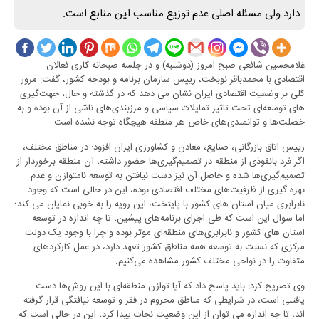
دارد ولی مسئله اصلی عدم توزیع مناسب این منابع است.
غلامحسین شافعی صبح امروز (دوشنبه) و در جلسه صبحانه کاری فعالان
اقتصادی با محمدباقر نوبخت، رییس سازمان برنامه و بودجه کشور، گفت: مرور
کلی بر وضعیت اقتصادی ایران نشان می دهد که در گذشته و حال، جهت‌گیری
های توسعه‌ای تحت تاثیر تمایلات سیاسی و مرزبندی‌های ناشی از آن بوده و به
خصلت‌ها و توانمندی‌های خاص هر منطقه هیچگاه توجه نشده است.
رییس اتاق بازرگانی، صنایع، معادن و کشاورزی ایران افزود: در مناطق مختلف،
اگر فرد بانفوذی از منطقه در تصمیم‌گیری‌ها حضور داشته، آن منطقه برخوردار از
تصمیم‌گیری‌ها شده و حاصل آن نیز دست نیافتن به توسعه نامتوازن و عدم
بهره گیری از ظرفیت‌های مختلف اقتصادی بوده، این در حالی است که وجود
نابرابری میان استان های کشور با پایتخت، این رویه را به خوبی نمایان می کند؛
اما سوال این است که طی اجرای برنامه‌های پیشین، تا چه اندازه در توسعه
استان های کشور و نابرابری‌های منطقه‌ای موثر بوده و چرا با وجود یک دولت
مرکزی که نسبت به توسعه همه مناطق کشور تعهد دارد، در عمل کارکردهای
متفاوت را در نواحی مختلف کشور مشاهده می‌کنیم.
وی تصریح کرد: باید پاسخ داد که آیا توازن منطقه‌ای با این روش‌ها دست
یافتنی است، در شرایطی که مناطق محروم در فقر و توسعه نیافتگی قرار گرفته
اند، تا چه اندازه می توان از این وضعیت نجات پیدا کرد، این در حالی است که