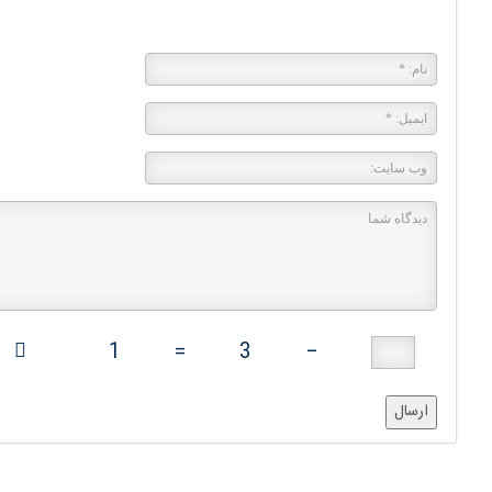
پاسخی بگذارید
1
=
3
−
ارسال