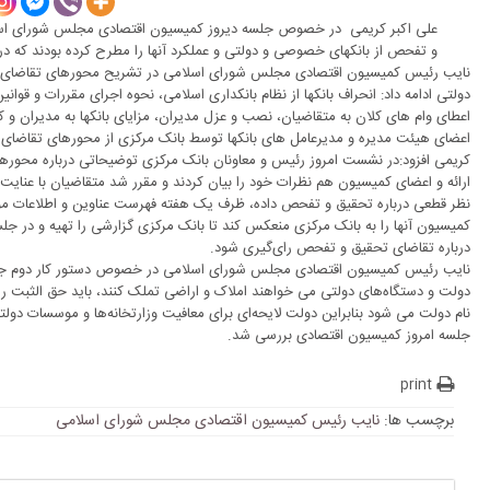
علی اکبر کریمی در خصوص جلسه دیروز کمیسیون اقتصادی مجلس شورای اسل
و تفحص از بانکهای خصوصی و دولتی و عملکرد آنها را مطرح کرده بودند که د
نایب رئیس کمیسیون اقتصادی مجلس شورای اسلامی در تشریح محورهای تقاضای ن
دولتی ادامه داد: انحراف بانکها از نظام بانکداری اسلامی، نحوه اجرای مقررات و قوانی
اعطای وام های کلان به متقاضیان، نصب و عزل مدیران، مزایای بانکها به مدیران و 
اعضای هیئت مدیره و مدیرعامل های بانکها توسط بانک مرکزی از محورهای تقاضا
کریمی افزود:در نشست امروز رئیس و معاونان بانک مرکزی توضیحاتی درباره محور
ارائه و اعضای کمیسیون هم نظرات خود را بیان کردند و مقرر شد متقاضیان با عنایت 
نظر قطعی درباره تحقیق و تفحص داده، ظرف یک هفته فهرست عناوین و اطلاعات مورد
کمیسیون آنها را به بانک مرکزی منعکس کند تا بانک مرکزی گزارشی را تهیه و در جل
درباره تقاضای تحقیق و تفحص رای‌گیری شود
.
نایب رئیس کمیسیون اقتصادی مجلس شورای اسلامی در خصوص دستور کار دوم جلسه 
دولت و دستگاه‌های دولتی می خواهند املاک و اراضی تملک کنند، باید حق الثبت را بر
نام دولت می شود بنابراین دولت لایحه‌ای برای معافیت وزارتخانه‌ها و موسسات دولت
جلسه امروز کمیسیون اقتصادی بررسی شد
.
print
برچسب ها:
نایب رئیس کمیسیون اقتصادی مجلس شورای اسلامی