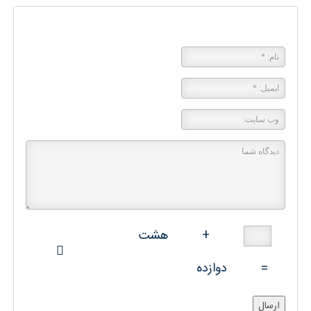
پاسخی بگذارید
+
هشت
=
دوازده
ارسال