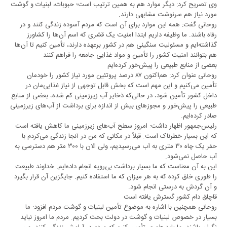
وی تصریح کرد: دیگر موارد هم به همین ترتیب است؛ حبوبات، لبنیات و گوشت
مورد نیاز هم سرنوشت مشابهی دارند.
روحانی گفت: همه این موارد برای آن است که مردم آسوده زندگی کنند و در
رفاه باشند. ما وظیفه داریم ابتدا امنیت یک قشری که اسم آن‌ها را کشاورز
گذاشته‌ایم و مسئولیت سنگینی هم در کشور برعهده دارند، تأمین کنیم تا آن‌ها
هم بتوانند امنیت کشور را تأمین و مواد غذایی جامعه را فراهم کنند.
بعضی از منابع طبیعی را پیش‌خور کرده‌ایم
روحانی عنوان کرد: هم‌اکنون ۸۷ درصد پروتئین مورد نیاز کشور را خودمان
تأمین می‌کنیم و این مهم است که بخش قابل توجهی از نیاز غذایی‌مان در
داخل کشور تأمین شود، در حالی‌که ذخایر آب زیرزمینی کم شده، بعضی از منابع
طبیعی را پیش‌خور و مجوز‌های بیش از اندازه برای برداشت از آب‌های زیرزمینی
صادر کرده‌ایم.
رئیس‌جمهور اظهار داشت: امروز سطح آب‌های زیرزمینی ما کاهش یافته است
که این بسیار خطرناک است. قبلاً در مکانی که من در آنجا زندگی می‌کردم با
حفر یک چاه ۳۰ متری به آب می‌رسیدیم، ولی الان با ۳۰۰ متر هم دسترسی به
آب حاصل نمی‌شود.
این به آن معناست که ما بسیار برداشت بی‌رویه انجام داده‌ایم. خداوند طبیعت
را طوری خلق کرده که به هر میزان که ما استفاده کنیم. جایگزین آن قرار بگیرد
و آن گردش به درستی انجام شود.
قاچاق دام کشور گسترش یافته است
روحانی همچنین با اشاره به موضوع تأمین لبنیات و گوشت مردم افزود: ما
بسیار در خصوص لبنیات و گوشت در دولت بحث کردیم. مردم ما امروز نباید