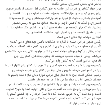
چالش‌های بخش کشاورزی سخنی نگفت.
وزیر جهاد کشاورزی نیز در این جلسه به جای گرفتن قول مساعد از رئیس‌جمهور
برای بسیج کردن سایر وزارتخانه‌ها به‌ویژه صنعت و تجارت و وزارت اقتصاد و
گمرک در راستای حمایت از تولید و لغو واردات غیرمنطقی برخی از محصولات
کشاورزی و کمک به کاهش قاچاق و توسعه صنایع تبدیلی به رئیس‌جمهور
پیشنهاد داد که برای توسعه بهتر سامانه‌های آبیاری در کشور، یک میلیارد دلار از
محل صندوق توسعه ملی به اجرای این سامانه‌ها اختصاص یابد.
گرفتاری دولت، نهاده‌های دامی است
رئیس‌جمهور در این جلسه با اشاره به مشکلات تأمین نهاده‌های دامی گفت:
تأمین نهاده‌های دامی که باید از خارج از کشور وارد کنیم مانند کنجاله، علوفه و
ذرت، بخشی از گرفتاری‌های دولت است و اعتبار میلیارد دلاری به خود اختصاص
می‌دهد. برخی از مردم تعجب می‌کنند که چطور نهاده‌های کشاورزی جزو
کالا‌های اساسی است که به کشور وارد می‌کنیم.
رئیس‌جمهور با اشاره به اهمیت خودکفایی در تأمین نیاز کشاورزان اظهار کرد: ما
باید در تمام امور خودکفا شویم و برای رفع نیاز کشاورزان هم به خودکفایی
برسیم. ممکن است پنج تا ۱۰ سال برای برخی موارد زمان نیاز داشته باشیم تا
خودکفا شویم، اما باید مواد غذایی ما از مزرعه خودمان باشد.
رئیس‌جمهور گفت: دولت و وزیر جهاد کشاورزی از همان زمان برداشت گندم
باید حواس‌شان را جمع کنند که گندم به میزان کافی تولید شده یا خیر؟ شرایط
کشت و برداشت آن به خوبی رعایت شده یا خیر؟ خریدار با چه قیمتی گندم را
خریداری می‌کند، کجا و با چه قیمتی توزیع می‌شود؟ در نهایت آنکه باید همه
این موارد را مدنظر قرار داد.