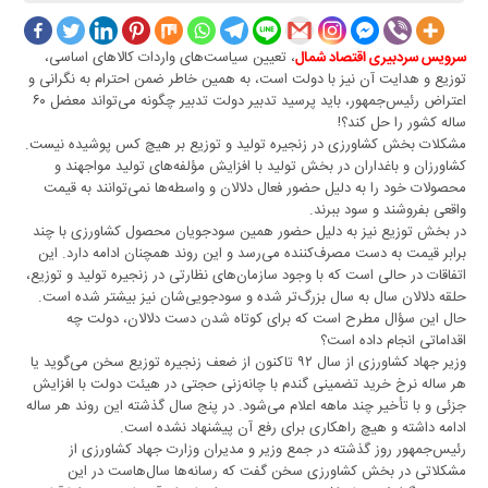
، تعیین سیاست‌های واردات کالا‌های اساسی،
سرویس سردبیری اقتصاد شمال
توزیع و هدایت آن نیز با دولت است، به همین خاطر ضمن احترام به نگرانی و
اعتراض رئیس‌جمهور، باید پرسید تدبیر دولت تدبیر چگونه می‌تواند معضل ۶۰
ساله کشور را حل کند؟!
مشکلات بخش کشاورزی در زنجیره تولید و توزیع بر هیچ کس پوشیده نیست.
کشاورزان و باغداران در بخش تولید با افزایش مؤلفه‌های تولید مواجهند و
محصولات خود را به دلیل حضور فعال دلالان و واسطه‌ها نمی‌توانند به قیمت
واقعی بفروشند و سود ببرند.
در بخش توزیع نیز به دلیل حضور همین سودجویان محصول کشاورزی با چند
برابر قیمت به دست مصرف‌کننده می‌رسد و این روند همچنان ادامه دارد. این
اتفاقات در حالی است که با وجود سازما‌ن‌های نظارتی در زنجیره تولید و توزیع،
حلقه دلالان سال به سال بزرگ‌تر شده و سودجویی‌شان نیز بیشتر شده است.
حال این سؤال مطرح است که برای کوتاه شدن دست دلالان، دولت چه
اقداماتی انجام داده است؟
وزیر جهاد کشاورزی از سال ۹۲ تاکنون از ضعف زنجیره توزیع سخن می‌گوید یا
هر ساله نرخ خرید تضمینی گندم با چانه‌زنی حجتی در هیئت دولت با افزایش
جزئی و با تأخیر چند ماهه اعلام می‌شود. در پنج سال گذشته این روند هر ساله
ادامه داشته و هیچ راهکاری برای رفع آن پیشنهاد نشده است.
رئیس‌جمهور روز گذشته در جمع وزیر و مدیران وزارت جهاد کشاورزی از
مشکلاتی در بخش کشاورزی سخن گفت که رسانه‌ها سال‌هاست در این