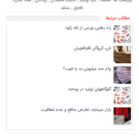
برچسب ها:
اقتصاد
,
باید ونباید
,
جایگاه منتقدان
,
روحانی
,
ستاد مبارزه
,
قاچاق
,
منتقد
مطالب مرتبط
راه رهایی بورس از تله رکود
نان، گروگان قاچاقچیان
وام صد میلیونی بد یا خوب؟
گلوگاههای تولید در بودجه
بازار سرمایه، تعارض منافع و عدم شفافیت