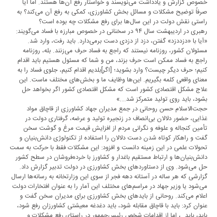
خصوص گزارش و یادداشت می‌نویسند و خواستار رفع آن‌ها هستند. اما آیا
صرفاً توضیح مشکلات و مسائل بخش کشاورزی، کمکی به رفع آن می‌کند؟ به
راستی نقش دولت در این سال‌ها برای رفع مشکلات چه بوده است؟
رهبری در اردیبهشت سال ۹۴ در سخنانی در خصوص مبارزه با فساد می‌گویند:
«آیا با «دزد‌دزد» گفتن، دزد از دزدی دست برمی‌دارد. باید رفت، وارد شد.
مسئولان کشور، روزنامه نیستند که راجع به فساد حرف می‌زنند. بله، روزنامه
راجع به فساد ممکن است حرف بزند، من و شما که مسئول هستیم باید اقدام
کنیم؛ حرف دیگر چیست؟ وارد بشوید؛ [اگر]بلدیم اقدام کنیم، جلوی فساد را به
معنای واقعی کلمه بگیریم. این‌ها وظایف ما و بخش‌های مختلف ماست. این
علاج مشکل اقتصادی کشور است که مشکل اقتصادی کشور اگر بخواهد حل
بشود، باید روی تولید متمرکز شد….»
حجت‌الاسلام حسن روحانی در جمع مدیران جهاد کشاورزی از قاچاق مواد
غذایی، حضور دلالان بی‌انصاف در زنجیره تولید و عرضه، گرفتاری دولت در
تأمین کنجاله و علوفه و نگرانی مردم از افزایش قیمت مرغ و گوشت سخن
گفت و راهکار کوتاه شدن دست دلالان را استفاده از تکنولوژی دانش‌بنیان و
تحولات علمی در این زمینه دانست و افزود: این مشکلات فقط با حرکت به سمت
دانش‌بنیان‌ها و ارتباط مستقیم باغدار و کشاورز با خرده‌فروشان در سطح کشور
حل می‌شود. وی از دستاورد‌های بخش کشاورزی در دولت تدبیر گزارش داد.
گزارشی که هر ساله در آستانه دهه فجر از سوی این وزارتخانه به رسانه‌ها ارسال
می‌شود یا وزیر جهاد در مراسم‌های مختلف این آمار را به عنوان افتخارات دولت
اعلام می‌کند. روحانی از باید‌های بخش کشاورزی برای مدیران سخن گفت و
عنوان کرد: باید با قاچاق مقابله شود، باید دغدغه معیشتی کشاورزان رفع شود،
باید، باید…، اما از اقدامات شخص رئیس‌جمهور در راستای رفع مشکلات و