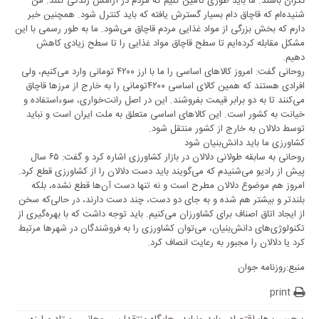
نگران باشند. ما باید طوری تأمین کنیم که مردم در آرامش زندگی کنند. من
شنیده‌ام که قاچاق دام بسیار گسترش یافته که باید کنترل شود. همچنین خبر
دارم که بخش بزرگی از مواد غذایی مردم قاچاق می‌شود. ما به طور رسمی با این
مشکل مقابله کرده‌ایم تا سطح قاچاق مواد غذایی را تا سطح زیادی کاهش
دهیم.
روحانی گفت: امروز کالا‌های اساسی را ما با ارز ۴۲۰۰ تومانی وارد می‌کنیم، ولی
افرادی هستند که همین کالای اساسی ۴۲۰۰‌تومانی را به خارج از مرز‌ها قاچاق
می‌کنند تا به دو برابر قیمت بفروشند. این در اصل رانت‌خواری، سوء‌استفاده و
خیانت به کشور است. این کالا‌های اساسی متعلق به ملت ایران است و نباید
توسط دلالان به خارج از کشور منتقل شود.
کشاورزی ما باید دانش‌بنیان شود
روحانی به سابقه طولانی دلالان در بازار کشاورزی اشاره کرد و گفت: ۶۵ سال
پیش از رادیو می‌شنیدم که می‌گویند باید دست دلالان را از کشاورزی قطع کرد.
امروز هم موضوع دلالان مطرح است و نه تنها دست آن‌ها قطع نشده، بلکه
بلندتر و بیشتر هم شده و به جای دو دست، چند دست دارند، در حالی‌که سخن
از ایجاد اتاق اصناف برای کشاورزان می‌کنیم. باید توجه داشت که با بهره‌گیری از
تکنولوژی‌های دانش‌بنیان، می‌توان کشاورزی را به فروشندگان در شهر‌ها مرتبط
کرد یا دلالان را مجبور به رعایت انصاف کرد.
منبع:روزنامه جوان
print