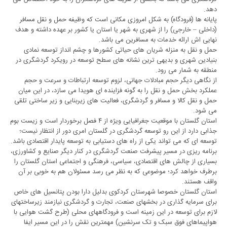
دهد.
پایانه ها (فرودگاه) به شکل امروزی مکانی است که وظیفه حمل و نقل مسافر
(داخلی – خارجی) را از شهری به شهر یا استان یا کشور بر عهده داشته و هدف
نهایی اش ارائه خدمات به مسافرین می باشد.
حمل و نقل به منزله شریان های حیاتی کشورها و چشم انداز توسعه نمادی
بنیادین شهری و بدیهی ترین نشانه های سطح توسعه در رویکرد گردشگری در
منطقه به شمار می رود.
از نگاهی دیگر حجم مبادلات جهانی، لزوم توسعه ارتباطات و سرعت و حجم
عملکرد بخش حمل و نقل را به گونه فزاینده ای هویدا می سازد، در این میان
حمل و نقل کالا و مسافر و گردشگری، فعالیت های زیربنایی و زیر ساختی تلقی
می شود.
استان گلستان با موقعیت جغرافیایی ویژه از ۴ فصل برخوردار است و زیست بوم
جذابی دارد از این رو توسعه گردشگری در گلستان امری دور از انتظار نیست؛
توسعه ای که می تواند یکی از راه های دستیابی به توسعه پایدار اقتصادی باشد.
برنامه ریزی در مسیر پیشرفت صنعت گردشگری در کنار دیگر صنایع و کشاورزی،
بسیاری از چالش های اقتصادی، سیاسی، فرهنگی و اجتماعی استان گلستان را
برطرف خواهد کرد؛ موضوعی که به نظر می رسد مسئولان هم به خوبی بر آن
واقف هستند.
استان گلستان خصوصا شهرستان کردکوی بدلیل دارا بودن پتانسیل های خاص
برای سرمایه گذاری در بخشهای صنعت، تجارت و گردشگری نیازمند زیرساختهای
لازم برای توسعه در این زمینه است و فرودگاههای محلی (طرح گشت هوایی با
هواپیماهای فوق سبک و تک سرنشین) مهمترین نقش را در این مسیر ایفا