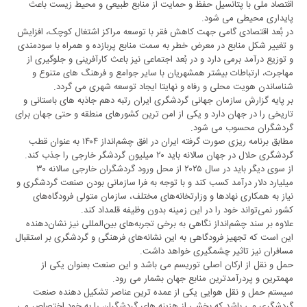
اقتصاد ملی با پتانسیل حفظ و حمایت از منابع طبیعی و محیط زیست باعث
پایداری محیطی می شود.
در بُعد اقتصادی گامی جهت کاهش فقر با توسعه مراکز اشتغال کوچک، افزایش
و تغییر شکل منابع در معرض خطر به سمت منابع پربازده و همراه با سودمندی
و توزیع درآمد برمی دارد و در بُعد اجتماعی نیز باعث کارآفرینی و جلوگیری از
مهاجرت، ارتباطات بیشتر همشهریان با سایر جوامع و فرهنگ های متنوع و
شناساندن هویت محلی و رفاه و نهایتا ایجاد توسعه شهری می گردد.
بر پایه گزارش سازمان جهانی گردشگری ایران رتبه دهم جاذبه های باستانی و
تاریخی را در جهان دارد و یکی از امن ترین کشورهای منطقه و حتی جهان برای
گردشگران محسوب می شود.
مطابق برنامه ریزی صورت گرفته ایران در افق چشم‌انداز ۱۴۰۴ به عنوان قطب
گردشگری حلال در جهان سالانه باید ۲۰ میلیون گردشگر خارجی را جذب کند.
از سوی دیگر باید در سال ۲۰۲۵ از محل ورود گردشگران خارجی سالانه ۳۰
میلیارد دلار درآمد کسب کند و با توجه به فرا سازمانی بودن صنعت گردشگری و
نیاز به همکاری نهادها و وزارتخانه‌های مختلف، سازمان متولی فرودگاه‌های
کشور نمی‌تواند خود را در این زمینه بدون وظیفه قلمداد ‌کند.
علاوه‌ بر سند چشم‌انداز نگاهی به برخی تجربه‌های بین‌المللی نیز نشان‌دهنده
این است که تجهیز فرودگاهی به این نشانه‌های فرهنگی و گردشگری بر استقبال
مسافران نیز تاثیر چشمگیری خواهد داشت.
حمل و نقل از ارکان اصلی توریسم می باشد و این صنعت بعنوان یکی از
مهمترین و پردرآمدترین منابع جهان بشمار می رود.
سیستم حمل و نقل هوایی یکی از عمده ترین عناصر تشکیل دهنده صنعت
گردشگری می باشد که بخشی از هزینه های گردشگران را به خود اختصاص می