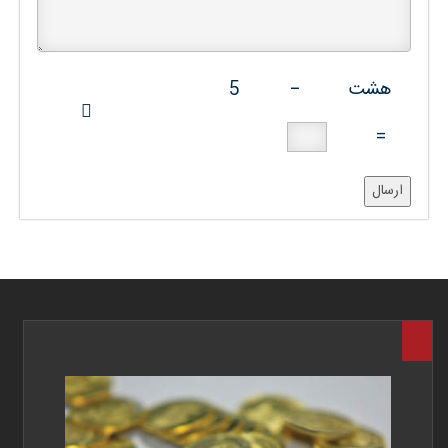
هشت
−
5
=
ارسال