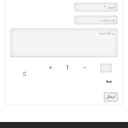
=
1
−
سه
ارسال