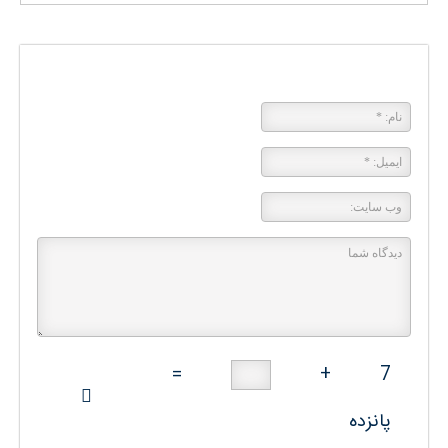
پاسخی بگذارید
=
+
7
پانزده