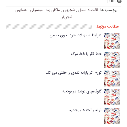
print
برچسب ها:
اقتصاد شمال
,
شجریان
,
ماکان بند
,
موسیقی
,
همایون
شجریان
مطالب مرتبط
شرایط تسهیلات خرد بدون ضامن
خط فقر یا خط مرگ
تورم اثر یارانه نقدی را خنثی می کند
گلوگاههای تولید در بودجه
تولد رانت های جدید