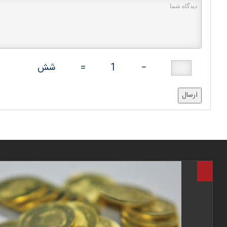
−
1
=
شش
ارسال