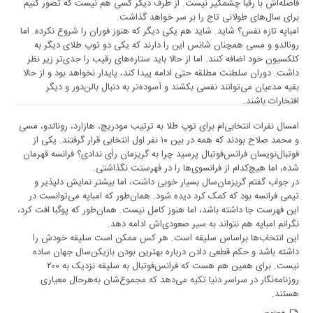
فاصله‌اش با رقبا چشمگیر نیست. از طرف دیگر کسی هم نیست که تصور کنیم
‏برای سال‌های طولانی تاج را بر سر خواهد گذاشت.
امباپه تازه نفس؟ شاید. شاید هم یکی ‏دیگر که هنوز فوران را شروع نکرده. اما
رونالدو و مسی همچنان شانس این را دارند که ‏یکی دو توپ طلای دیگر به
کلکسیون خود اضافه کنند. اما از حالا باید ستاره‌های رقیب را ‏جدی‌تر زیر نظر
داشت. دوران سلطنت مطلقه حتی ادامه پیدا کند، پایدار نخواهد بود و از حالا
‏بقیه مدعیان می‌توانند نفسی بکشند و آسوده‌تر به دنبال بالن‌دور و دیگر
افتخارات باشند. ‏
امسال نفرات انتخابی‌ام برای توپ طلا به ترتیب مودریچ، هازارد، رونالدو، مسی
و محمد ‏صلاح بودند که همه در بین ١٠ نفر اول انتخابی قرار گرفتند. یکی از
فوتبال‌نویسان ‏فرانس‌فوتبال پرسید چرا به گریزمان رأی ندادی؟ فرانسه قهرمان
شده، اما هیچ‌کدام از ‏فرانسوی‌ها را در فهرستت نگذاشتی.
در جواب گفتم گریزمان‌سال بسیار خوبی داشت، اما ‏بیشتر نمایش دلپذیر و
تیمی فرانسه بود که کمک کرد دیده شود. همان‌طور که امباپه می‌توانست ‏در
این فهرست جا داشته باشد، اما هنوز کامل نیست. همان‌طور که پوگبا افت کرد،
نگرانم ‏امباپه هم نتواند به سیر صعودی‌اش ادامه دهد.
این انتخاب‌ها براساس سلیقه است. هر کس ممکن است سلیقه خودش را
داشته باشد و حکم ‏قطعی دادن درباره بهترین بودن بازیکن‌سال جهان ساده
نیست. برای همین هم هست که ‏فرانس‌فوتبال به سلیقه نزدیک به ٢٠٠
روزنامه‌نگار در سراسر دنیا تکیه می‌دهد که ‏مجموع‌شان به‌هرحال معیاری
هستند. ‏