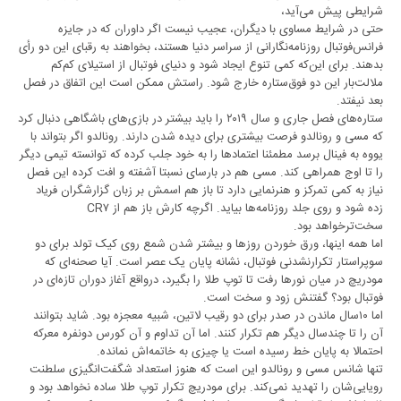
شرایطی پیش می‌آید،
حتی در شرایط مساوی ‏با دیگران، عجیب نیست اگر داوران که در جایزه
فرانس‌فوتبال روزنامه‌نگارانی از سراسر ‏دنیا هستند، بخواهند به رقبای این دو رأی
بدهند. برای این‌که کمی تنوع ایجاد شود و دنیای ‏فوتبال از استیلای کم‌کم
ملالت‌بار این دو فوق‌ستاره خارج شود. راستش ممکن است این اتفاق ‏در فصل
بعد نیفتد.
ستاره‌های فصل جاری و سال ٢٠١٩ را باید بیشتر در بازی‌های ‏باشگاهی دنبال کرد
که مسی و رونالدو فرصت بیشتری برای دیده شدن دارند. رونالدو اگر ‏بتواند با
یووه به فینال برسد مطمئنا اعتماد‌ها را به خود جلب کرده که توانسته تیمی دیگر
را تا ‏اوج همراهی کند. مسی هم در بارسای نسبتا آشفته و افت کرده این فصل
نیاز به کمی تمرکز ‏و هنرنمایی دارد تا باز هم اسمش بر زبان گزارشگران فریاد
سخت‌ترخواهد بود. ‏
اما همه اینها، ورق خوردن روز‌ها و بیشتر شدن شمع روی کیک تولد برای دو
سوپراستار ‏تکرارنشدنی فوتبال، نشانه پایان یک عصر است. آیا صحنه‌ای که
مودریچ در میان نور‌ها ‏رفت تا توپ طلا را بگیرد، درواقع آغاز دوران تازه‌ای در
فوتبال بود؟ گفتنش زود و سخت ‏است.
اما ١٠سال ماندن در صدر برای دو رقیب لاتین، شبیه معجزه بود. شاید بتوانند
آن را تا ‏چند‌سال دیگر هم تکرار کنند. اما آن تداوم و آن کورس دونفره معرکه
احتمالا به پایان خط ‏رسیده است یا چیزی به خاتمه‌اش نمانده.
تنها شانس مسی و رونالدو این است که هنوز استعداد ‏شگفت‌انگیزی سلطنت
رویایی‌شان را تهدید نمی‌کند. برای مودریچ تکرار توپ طلا ساده ‏نخواهد بود و