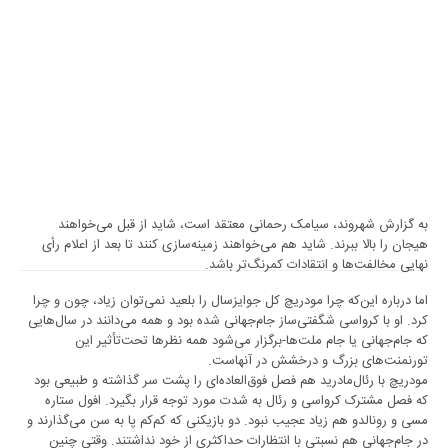
به گزارش شهروند، سیامک رحمانی معتقد است، شاید از قبل می‌خواهند
هیجان را بالا ببرند. شاید هم ‏می‌خواهند زمینه‌سازی کنند تا بعد از اعلام رأی
نهایی مخالفت‌ها و انتقادات کمرنگ‌تر باشد. ‏
اما درباره این‌که چرا مودریچ کل جوایز‌سال را بلعید نمی‌توان زیاد، چون و چرا
کرد. او با ‏کرواسی شگفتی‌ساز جام‌جهانی شده بود و همه می‌دانند در سال‌هایی
که جام‌جهانی یا جام ‏ملت‌ها-برگزار می‌شود همه نظر‌ها تحت‌تأثیر این
تورنمنت‌های بزرگ و درخشش در آنهاست. ‏
مودریچ با رئال‌مادرید هم فصل فوق‌العاده‌ای را پشت سر گذاشته و طبیعی بود
که فصل ‏مشترک کرواسی و رئال به شدت مورد توجه قرار بگیرد. افول ستاره
مسی و رونالدو هم ‏زیاد عجیب نبود. دو بازیکنی که کم‌کم پا به سن می‌گذارند و
در جام‌جهانی هم نسبتی با ‏انتظارات حداکثری از خود نداشتند. وقتی چنین