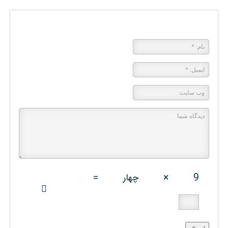
پاسخی بگذارید
9
×
چهار
=