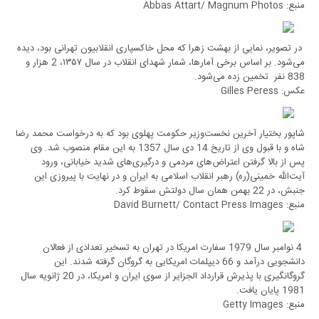
منبع: Abbas Attart/ Magnum Photos
در تصویر، نمایی از بهشت زهرا که محل خاکسپاری انقلابیون تهرانی بود، دیده
می‌شود. بر اساس برخی آمارها، شمار شهدای انقلاب در سال ۱۳۵۷، 2 هزار و
838 نفر تخمین زده می‌شود.
عکس: Gilles Peress
شاپور بختیار آخرین نخست‌وزیر حکومت پهلوی بود که به درخواست محمد رضا
شاه و با قبول وی از تاریخ 14 دی سال 1357 به این مقام منصوب شد. وی
پس از بالا گرفتن اعتراض‌های مردمی و درگیری‌های شدید خیابانی، ورود
آیت‌الله خمینی(ره) رهبر انقلاب اسلامی به ایران و در نهایت با پیروزی این
جنبش، در 22 بهمن همان سال دولتش سقوط کرد.
منبع: David Burnett/ Contact Press Images
4 نوامبر سال 1979 سفارت امریکا در تهران به تسخیر تعدادی از فعالان
دانشجویی درآمد و 66 دیپلمات امریکایی به گروگان گرفته شدند. این
گروگانگیری با پذیرش قرارداد الجزایر از سوی ایران و امریکا، در 20 ژانویه سال
1981 پایان یافت.
منبع: Getty Images