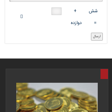
شش
+
=
دوازده
ارسال