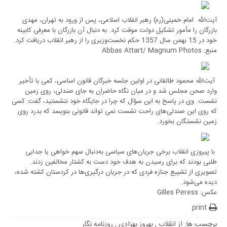
آیت‌الله امام خمینی(ره) رهبر انقلاب اسلامی، پس از ورود به تهران، مهدی
بازرگان را مأمور تشکیل دولت موقت کرد. به دنبال آن بازرگان با معرفی کابینه
خود در 15 بهمن سال 1357 حکم نخست‌وزیری را از رهبر انقلاب دریافت کرد.
منبع: Abbas Attart/ Magnum Photos
آیت‌الله محمود طالقانی در اولین جلسه خبرگان قانون اساسی، کمی با تأخیر
وارد صحن مجلس شد و در میان نگاه حاضران به‌ جای صندلی، روی زمین
نشست. وی در پاسخ به این سؤال که چرا در جایگاه خود ننشستید، گفت: کسی
که روی این صندلی‌های راحت نشست نمی تواند قانونی بنویسد که بدرد روی
زمین نشستگان بخورد.
با پیروزی انقلاب برخی جریان‌های سیاسی به‌دنبال سهم خواهی یا جدایی
طلبی بودند که برای رسیدن به هدف خود دست به کشتار مخالفین زدند.
تصویری از تشییع جنازه فردی که در جریان درگیری‌ها در کردستان کشته شده،
دیده می‌شود.
عکس: Gilles Peress
print
برچسب ها:
از انقلاب
,
بهروز بهزادی
,
روزنامه نگار