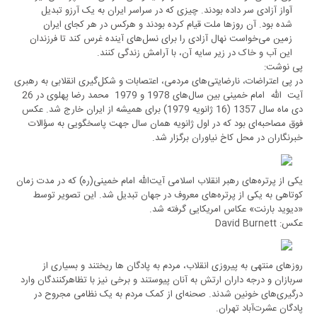
آواز آزادی سر داده بودند. چیزی که در سراسر ایران به یک آرزو تبدیل
شده بود. آن روز‌ها ملت قیام کرده بودند و هرکس در هر کجای ایران
زمین می‌خواست نهال آزادی را برای نسل‌های آینده غرس کند تا فرزندان
این آب و خاک در زیر سایه آن، با آرامش زندگی کنند.
پی نوشت:
در پی اعتراضات، نارضایتی‌های مردمی، اعتصابات و شکل‌گیری انقلابی به رهبری
آیت ‌الله امام خمینی بین سال‌های 1978 و 1979 محمد رضا پهلوی در 26
دی ماه سال 1357 (16 ژانویه 1979) برای همیشه از ایران خارج شد. عکس
فوق مصاحبه‌ای بود که در اول ژانویه همان سال جهت پاسخگویی به سؤالات
خبرنگاران در محل کاخ نیاوران برگزار شد.
یکی از پرتره‌های رهبر انقلاب اسلامی آیت‌الله امام خمینی(ره) که در مدت زمان
کوتاهی به یکی از پرتره‌های معروف در جهان تبدیل شد. این تصویر توسط
«دیوید بارنت» عکاس امریکایی گرفته شد.
عکس: David Burnett
روزهای منتهی به پیروزی انقلاب، مردم به پادگان ها ریختند و بسیاری از
سربازان و درجه داران ارتش به آنان پیوستند و برخی نیز با تظاهر‌کنندگان وارد
درگیری‌های خونین شدند. صحنه‌ای از کمک مردم به یک نظامی مجروح در
پادگان عشرت‌آباد تهران.