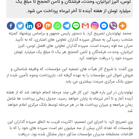
توس، البرز ایرانیان، وحدت، فرشتگان و ثامن الحجج تا مبلغ یک
میلیارد تومان از هفته آینده تا آخر تیرماه پرداخت می شود.
محمد نهاوندیان تصریح کرد: با دستور رئیس جمهور و براساس پیشنهاد کمیته
منتخب رسیدگی به مسائل سپرده گذاران تعاونی های اعتباری، که به تأیید
سران سه قوه رسیده است، سپرده گذاران تعاونی های افضل توس، البرز
ایرانیان، وحدت، فرشتگان و ثامن الحجج هر یک تا مبلغ یک میلیارد تومان
سپرده خود را دریافت خواهند کرد.
وی گفت: با شروع کار هیأت های تصفیه این مؤسسات، که وظیفه شناسائی و
فروش اموال این مؤسسات را به عهده گرفته اند، بازپرداخت وجوه تأمین شده از
سوی بانک مرکزی سرعت بیشتری می یابد.
نهاوندیان در این باره افزود: این کار طی چند مرحله انجام خواهد شد که از هفته
آینده آغاز و تا آخر تیرماه به پایان خواهد رسید، جدول زمانی پرداخت ها شامل
زمان مراجعه و میزان پرداخت ها در هر مرحله توسط بانک مرکزی اعلام خواهد
شد.
وی تصریح کرد: با اجرای این تصمیم، اکثریت قریب به اتفاق سپرده گذاران این
مؤسسات که تعداد آنان بیش از سه میلیون نفر است سپرده های خود را که با
اقدامات متخلفانه مدیران مؤسسات مذکور دچار مشکل شده بود، دریافت