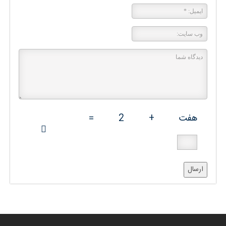
هفت
+
2
=
ارسال