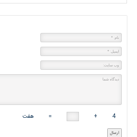
پاسخی بگذارید
4
+
=
هفت
ارسال