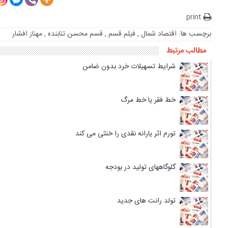
print
برچسب ها:
اقتصاد شمال
,
فیلم قسم
,
قسم محسن تنابنده
,
مهناز افشار
مطالب مرتبط
شرایط تسهیلات خرد بدون ضامن
خط فقر یا خط مرگ
تورم اثر یارانه نقدی را خنثی می کند
گلوگاههای تولید در بودجه
تولد رانت های جدید