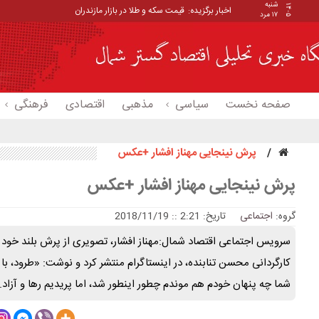
شنبه
۱۴۰۵
اخبار برگزیده:
قیمت سکه و طلا در بازار مازندران
۱۷ مرد
صفحه نخست
سیاسی
مذهبی
اقتصادی
فرهنگی
پرش نینجایی مهناز افشار +عکس
پرش نینجایی مهناز افشار +عکس
گروه:
اجتماعی
تاریخ: 2:21 :: 2018/11/19
سرویس اجتماعی اقتصاد شمال:مهناز افشار، تصویری از پرش بلند خود 
کارگردانی محسن تنابنده، در اینستاگرام منتشر کرد و نوشت: «طرود، با آز
شما چه پنهان خودم هم موندم چطور اینطور شد، اما پریدیم رها و آزاد.