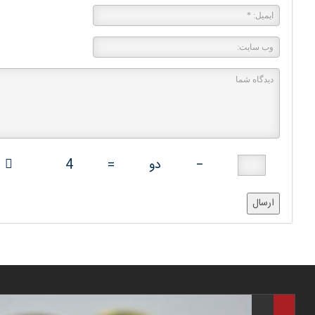
−
دو
=
4
ارسال