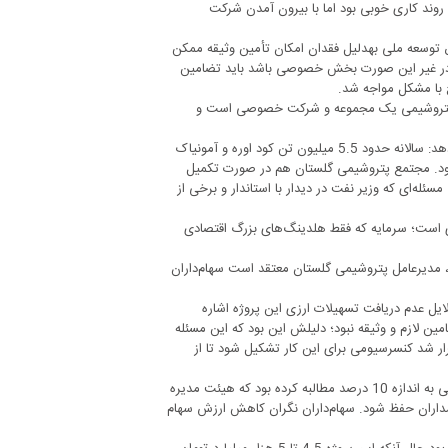
روند کاری خوبی بود اما با بیرون آمدن شرکت
او می‌افزاید: آن زمان شرایط استفاده از تسهیلات و اعتبارات مصوب آنها در صندوق توسعه ملی به‎دلیل فقدان امکان تأمین وثیقه ممکن
ه دولت در پروژه سهام‌دار باشد، خودش ضمانت‌های لازم را می‎دهد در غیر این صورت بخش خصوصی باشد باید تضامین
اما پتروشیمی یک مجموعه و شرکت خصوصی است و
او درباره توجیه اقتصادی ساخت و تکمیل پتروشیمی گلستان اینگونه توضیح می‌دهد: سالانه حدود 5.5 میلیون تن کود اوره و آمونیاک
شود. مجتمع پتروشیمی گلستان هم در صورت تکمیل
ئله‌ای که وزیر نفت در دیدار با استاندار و برخی از
زار میلیاردتومان سرمایه‌گذاری است؛ سرمایه‌ که فقط هلدینگ‌های بزرگ اقتصادی
، مدیرعامل پتروشیمی گلستان معتقد است سهام‌داران
یل عدم دریافت تسهیلات ارزی این پروژه اشاره
ندوق توسعه، عدم تضامین لازم و وثیقه نبود؛ دلیلش این بود که این مسئله
ار شد کنسرسیومی برای این کار تشکیل شود تا از
براساس همان موضوع بانک برای تضامین علاوه‎ بر مرحله اجرای طرح، وثیقه ملکی به اندازه 10 درصد مطالبه کرده بود که هیئت مدیره
برای تأمین 10 درصد تضامین ملکی، زمینی را خریداری کرد که ارزش سهام سهام‎داران حفظ شود. سهام‌داران نگران کاهش ارزش سهام