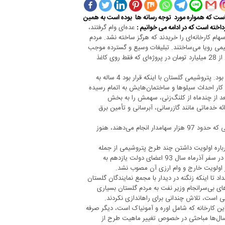
 است که همواره مورد توجه رسانه ها بوده است به همین
عده‌ای وام گرفتند،
ن و 500 هزار تومان پس‌انداز خود سهام کارخانه‌ای را خریدند که هرگز ساخته نشد. مردم
وشیمی رویا می‌ساختند. تبلیغات وسیع و گسترده موجب
شد تا 97 هزار سهام‌دار در پذیره‌نویسی شرکت کنند. گلستانی‌ها در سال 85 بیش از 28 میلیارد تومان در پروژه‌ای که فقط روی کاغذ
نخستین گامی که گلستان در مسیر صنعتی شدن برداشت با شکست تلخی همراه بود. پتروشیمی گلستان با اینکه قرار بود 4 ساله به
ه کار احداث سیلوها و ساختمان‌هایش به اتمام رسیده
ین کارخانه را داشت بعد از چندماه از کلنگ‌زنی، سهمش را به بخش
 خدماتی مانند گازرسانی، آبرسانی و تأمین برق
اقداماتی که بخش زیادی از آنها انجام شده اما بخش خصوصی به رغم پیگیری‌هایی که حدود 97 هزار سهامدار انجام می‌دهند، هنوز
رباره اولویت داشتن چند طرح پتروشیمی از جمله
گلستان و زنجان انجام داده بود، همه منتظر باز شدن گره کور این طرح بودند. اما در سفر آذرماه سال 93 اعضای دولت یازدهم به
 اولویت خارج و وام ارزی آن مصوب نشد.
 تا اینکه زنگنه در دیدار با مجمع نمایندگان گلستان
های بی‌سرانجام وزیر نفت به مردم گلستان بسیاری
ش چندانی برای راه‎اندازی نکردند.
ین کارخانه که شامل اوره و آمونیاک است، دیگر صرفه
 سال‌ها مباحثی در خصوص تغییر ماهیت طرح از