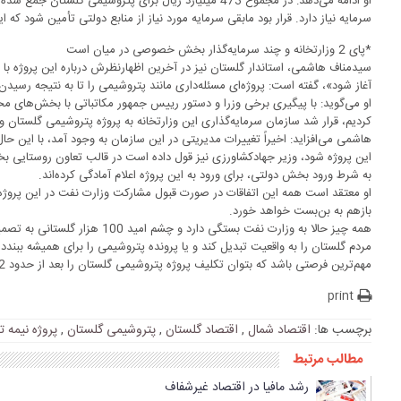
سرمایه نیاز دارد. قرار بود مابقی سرمایه مورد نیاز از منابع دولتی تأمین شود که 
*پای 2 وزارتخانه و چند سرمایه‌گذار بخش خصوصی در میان است
سیدمناف هاشمی، استاندار گلستان نیز در آخرین اظهارنظرش درباره این پروژه با ب
آغاز شود»، گفته است: پروژه‌ای مسئله‌داری مانند پتروشیمی را تا به نتیجه رسیدن
او می‌گوید: با پیگیری برخی وزرا و دستور رییس جمهور مکاتباتی با بخش‌های مخ
کردیم، قرار شد سازمان سرمایه‌گذاری این وزارتخانه به پروژه پتروشیمی گلستان ور
هاشمی می‌افزاید: اخیراً تغییرات مدیریتی در این سازمان به وجود آمد، با این حا
این پروژه شود، وزیر جهادکشاورزی نیز قول داده است در قالب تعاون روستایی 
به شرط ورود بخش دولتی، برای ورود به این پروژه اعلام آمادگی کرده‌اند.
او معتقد است همه این اتفاقات در صورت قبول مشارکت وزارت نفت در این پروژ
بازهم به بن‌بست خواهد خورد.
همه چیز حالا به وزارت نفت بستگی دار
مردم گلستان را به واقعیت تبدیل کند و یا پرونده پتروشیمی را برای همیشه ببند
مهم‌ترین فرصتی باشد که بتوان تکلیف پروژه پتروشیمی گلستان را بعد از حدود 12 سال مشخص کرد.
print
برچسب ها:
اقتصاد شمال
,
اقتصاد گلستان
,
پتروشیمی گلستان
,
پروژه نیمه ت
مطالب مرتبط
رشد مافیا در اقتصاد غیرشفاف