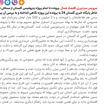
سرویس سردبیری اقتصاد شمال ،
پرونده نا تمام پروژه پتروشیمی گلستان از مسائلی
خاطر پایگاه خبری گلستان 24 به پرونده این پروژه نگاهی انداخته و به بررسی آن پرداخته است که در ادامه می خوانیم :
برخی هم طلاهایشان را فروختند و با 2 میلیو
محرومی که سال‌ها به بهانه سرسبزی از استقرار صنایع محروم بودند حالا با پتر
وجود داشت، سرمایه‌گذاری کردند.
بهره‌برداری برسد، با گذشت این‌ سال‌ها نه ماشین‌آلاتش خریداری شده و نه اینک
است. بخش دولتی که گفته می‌شد حدود 20 درصد سهام ا
خصوصی واگذار کرد و عملاً دولت در این طرح هیچ نقشی جز تأمین خوراک و ارائه
برعهده نداشت.
نتوانسته پاسخی روشن و شفاف به آنان بدهد.
در ابتدای دولت یازدهم با آمدن بیژن زنگنه به وزارت نفت و صحبت‌هایی که او د
گلستان به رغم پیگیری‌هایی که مجمع نمایندگان استان داشت طرح پتروشیمی از
پس از آن نیز تا پایان دولت یازدهم تغییری در وضعیت این طرح نیمه تمام رخ نداد
قول داد سرمایه‌گذار جدیدی برای تکمیل پتروشیمی استان پیدا کند. جدا از وعده‌
معتقدند مدیران این استان نیز با این بهانه که پتروشیمی مربوط به بخش خصوصی است، تلا
حسن صادقلو، استاندار گلستان در دولت یازدهم معتقد بود تولید محصول نهایی ا
اقتصادی ندارد و برای همین هیئت مدیره باید راهکار دیگری بیندیشد. در همان