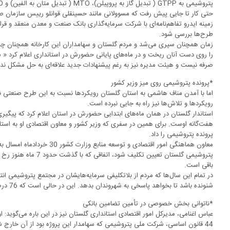
پتروشیمی به GTPP ( تبدیل گاز به پروپیلن)، MTO ( تبدیل متان به الفین) و GTO ( تبدیل گاز به الفین) مطرح شد.
حتی کار تا جایی پیش رفت که مسوولانی مانند حسینقلی قوانلو رییس سازمان ص
زمینه ایدرو تفاهم‌نامه‌ای با شرکت سرمایه‌گذاری بانک صنعت و معدن منعقد و قرا
طرح‌ها بررسی شود.
زمان همچنان سپری می‌شد و مردم گلستان و سهامداران این کارخانه همچنان چشم 
را روی دست آنان ریخت و در ماه‌‌های پایانی حضورش در استانداری اعلام کرد « 
صرفه نیست و هیئت مدیره نیز به رغم پیشنهادات جدید علاقه‌ای به حل مشکل ندا
*پرونده پتروشیمی روی میز وزیر کشور
اما با آمدن مناف هاشمی به استان گلستان رویکردها نسبت به این طرح صنعتی نا
رویکردها و تلاش‌ها نیز راه به جایی نبرده است.
استاندار گلستان در همان ماه‌های ابتدایی حضورش در استان اعلام کرد که پیگیر
هفت‌گانه اوست. برای همین در سفری که وزیر کشور و معاون اقتصادی او به استا
پرونده پتروشیمی را داد.
پتروشیمی گلستان تعیین تکل
باقی است.
در تمام این سال‌ها که مردم از بلاتکلیفی سرمایه‌هایشان در مجتمع پتروشیمی انت
شنونده باشد تا بخواهد پاسخی به شهروندان بدهد. این در حالی است که 76 درصد از سهامداران این طرح، افراد حقیقی هستند.
*ناتوانی بخش خصوصی در تأمین تضامین بانکی