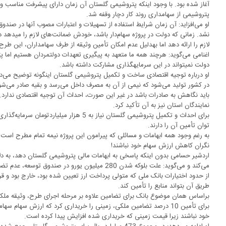
آغاز شده بود. با وجود اینکه پتروشیمی گلستان آن زمان دارای پیشرفت مناسب و 
پتروشیمی از سهام‎داری روند کار دچار وقفه شد.
نشد. زمانی ک
لازم را ارائه دهد اما به‎دلیل عدم امکان تأمین وثیقه از طرف سهام‎داران، این طرح با مشکل مواجه شد.
اغنامی می‌گوید: هرچند همه ما متعهد به پیگیری تعهدات دولتمردان هستیم 
دولت نمی‎تواند در این سرمایه‎گذاری مشارکت داشته باشد.
در کشور تولید می‌شود که نیمی از آن به مصرف داخل می‌رسد و بقیه صادر می‌
باید نگاهش به صادرات باشد در غیر این صورت، احداث آن توجیه اقتصادی ندارد. مس
نمایندگان استان نیز به آن تأکید کرد.
برای احداث و تکمیل پتروشیمی گلستان نیاز به 5 ه
توان تأمین آن را دارند.
به رغم وجود همه ابهامات و مسائلی که پیرامون این پروژه نیمه تمام مطرح است
نگران کاهش ارزش سهام خود نباشند!
اردشیر حسامی بدون اینکه پاسخی به ابهامات مالی پتروشیمی گلستان دهد، به دلا
می‌کند و می‌گوید: علت بلوکه شدن 280 میلیون یورو در ص
از حدود اختیارات بانک ملی که متولی پرداخت ارز تعیین شده بود، خارج بود و قر
طریق آن بتواند منابع را تأمین کند.
خود نباشند زیرا قیمت زمینی که خریداری شده افزایش پیدا کرده است.