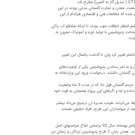
نعت، معدن و تجارت گلستان مدعی بودند در این
ر شده که مطالعات فنی و اقتصادی هرکدام از این
انتظار اتفاقات خوب بودند تا اینکه صادقلو آب پاکی
ساخت پتروشیمی با تولید اوره و آمونیاک مقرون به
رد».
تمام تغییر کرد ولی با گذشت یکسال این تغییر
ی و به ثمر رساندن پتروشیمی یکی از اولویت‌های
ن گلستان داشتند، درخواست ورود این وزارتخانه به
معاون هماهنگی امور اقتصادی و توسعه منابع وزارت کشور 30 خردادماه امسال به مردم گلستان قول داد که در مدت 3 ماه وضعیت
یف شود، اتفاقی که با گذشت حدود 7 ماه هنوز رخ نداده و اما و اگرهای این پروژه همچنان به قوت خود
قاد می‌کردند، هیئت مدیره آن ترجیح می‌داد بیشتر
عباس اغنامی، مدیرکل امور اقتصادی استانداری گلستان نیز در این باره می‌گوید: اواخر بهمن‎ماه سال 92 براساس ابلاغ سیاست‎های اصل
44 قانون اساسی، شرکت ملی پتروشیمی که سهام‎دار این پروژه بود از آن خارج شد. همان زمان 2 طرح پتروشیمی لردگان و زنجان نیز