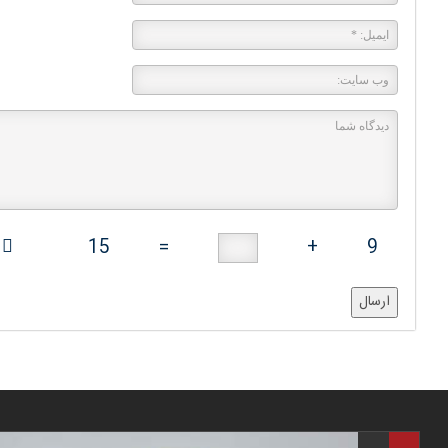
15
=
+
9
ارسال