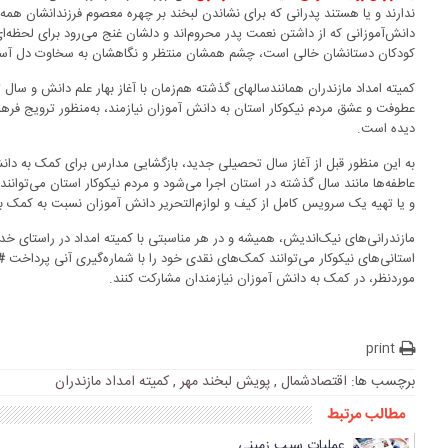
ندارند و یا هستند پدرانی که برای نشاندن لبخند بر چهره معصوم فرزندانشان همه 
دانش‌آموزانی که از داشتن نعمت پدر محروم‌اند و دلشان غنج می‌رود برای لحظه‌ای که ب
کودکان دستانشان خالی است، چشم همشان منتظر و نگاهشان به سخاوت دل آسمانی
کمیته امداد مازندران همانندسالهای گذشته هم‌زمان با آغاز بهار علم دانش و سا
عطوفت و عشق مردم نیکوکار استان به دانش آموزان نیازمند، به‌منظور ترویج فره
دیده است.
به این منظور قبل از آغاز سال تحصیلی جدید، بازگشایی مدارس برای کمک به دا
و یا تهیه یک سرویس کامل از کیف و لوازم‌التحریر دانش آموزان نسبت به کمک به ن
مازندرانی‌های نیک‌اندیش، همیشه و در هر مناسبتی با کمیته امداد در راستای خ
استانی‌های نیکوکار می‌توانند کمک‌های نقدی خود را با شماره‌گیری آنی پرداخت
*۸۸۷۷*
موردنظر، در کمک به دانش آموزان نیازمندان مشارکت کنند.
print
برچسب ها:
اقتصادشمال
,
پویش لبخند مهر
,
کمیته امداد مازندران
مطالب مرتبط
عملیات سیب زمینی