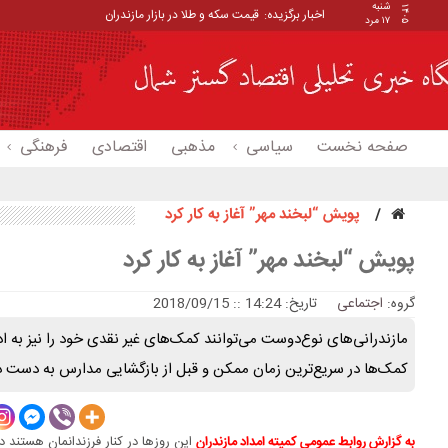
شنبه
۱۴۰۵
اخبار برگزیده:
قیمت سکه و طلا در بازار مازندران
۱۷ مرد
صفحه نخست
سیاسی
مذهبی
اقتصادی
فرهنگی
پویش “لبخند مهر” آغاز به کار کرد
پویش “لبخند مهر” آغاز به کار کرد
گروه:
اجتماعی
تاریخ: 14:24 :: 2018/09/15
مازندرانی‌های نوع‌دوست می‌توانند کمک‌های غیر نقدی خود را نیز به ادا
کمک‌ها در سریع‌ترین زمان ممکن و قبل از بازگشایی مدارس به دست د
این روزها در کنار فرزندانمان هستند 
به گزارش روابط عمومی کمیته امداد مازندران