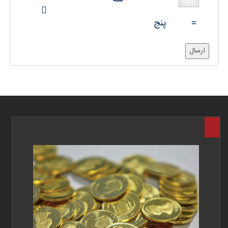
=
پنج
ارسال