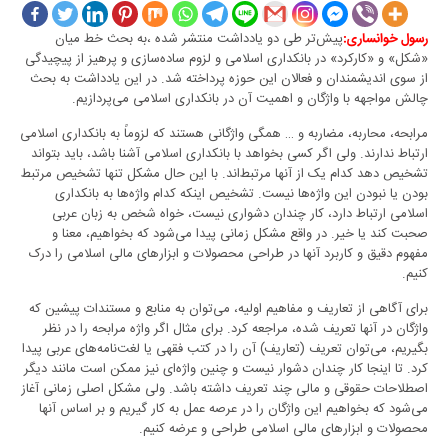
پیش‌تر طی دو یادداشت منتشر شده ،به بحث خط میان
رسول خوانساری:
«شکل» و «کارکرد» در بانکداری اسلامی و لزوم ساده‌سازی و پرهیز از پیچیدگی
از سوی اندیشمندان و فعالان این حوزه پرداخته شد. در این یادداشت به بحث
چالش مواجهه با واژگان و اهمیت آن در بانکداری اسلامی می‌پردازیم.
مرابحه، محاربه، مضاربه و … همگی واژگانی هستند که لزوماً به بانکداری اسلامی
ارتباط ندارند. ولی اگر کسی بخواهد با بانکداری اسلامی آشنا باشد، باید بتواند
تشخیص دهد کدام یک از آنها مرتبط‌اند. با این حال مشکل تنها تشخیص مرتبط
بودن یا نبودن این واژه‌ها نیست. تشخیص اینکه کدام واژه‌ها به بانکداری
اسلامی ارتباط دارد، کار چندان دشواری نیست، خواه شخص به زبان عربی
صحبت کند یا خیر. در واقع مشکل زمانی پیدا می‌شود که بخواهیم، معنا و
مفهوم دقیق و کاربرد آنها در طراحی محصولات و ابزارهای مالی اسلامی را درک
کنیم.
برای آگاهی از تعاریف و مفاهیم اولیه، می‌توان به منابع و مستندات پیشین که
واژگان در آنها تعریف شده، مراجعه کرد. برای مثال اگر واژه مرابحه را در نظر
بگیریم، می‌توان تعریف (تعاریف) آن را در کتب فقهی یا لغت‌نامه‌های عربی پیدا
کرد. تا اینجا کار چندان دشوار نیست و چنین واژه‌ای نیز ممکن است مانند دیگر
اصطلاحات حقوقی و مالی چند تعریف داشته باشد. ولی مشکل اصلی زمانی آغاز
می‌شود که بخواهیم این واژگان را در عرصه عمل به کار گیریم و بر اساس آنها
محصولات و ابزارهای مالی اسلامی طراحی و عرضه کنیم.