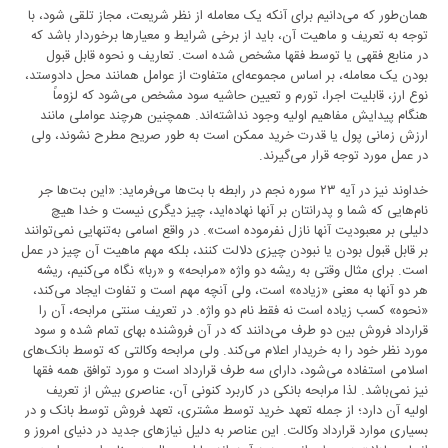
همان‌طور که می‌دانیم برای آنکه یک معامله از نظر شریعت، مجاز تلقی شود، با
توجه به تعریف و ماهیت آن، باید از برخی شرایط و معیارها برخوردار باشد که
در منابع فقهی یا توسط فقها مشخص شده است. تعاریف و نحوه قابل قبول
بودن یک معامله، بر اساس مجموعه‌ای متفاوت از عوامل همانند محل دادوستد،
نوع ارز، قابلیت اجرا، تورم و تعیین حاشیه سود مشخص می‌شود که لزوماً
هنگام پیدایش مفاهیم اولیه وجود نداشته‌اند. همچنین هرچند عواملی مانند
ارزش زمانی پول یا قدرت خرید ممکن است به طور صریح مطرح نشوند، ولی
در عمل مورد توجه قرار می‌گیرند.
خداوند نیز در آیه ۲۳ سوره نجم در رابطه با بت‌ها می‌فرماید: «این بت‌ها جر
نام‌هایی که شما و پدرانتان بر آنها نهاده‌اید، چیز دیگری نیست و خدا هیچ
دلیلی بر معبودیت آنها نازل نفرموده است». در واقع اسامی به‌تنهایی نمی‌توانند
بر قابل قبول بودن یا نبودن چیزی دلالت کنند، بلکه مهم ماهیت آن چیز در عمل
است. برای مثال وقتی به ریشه دو واژه «مرابحه» و «ربا» نگاه می‌کنیم، ریشه
هر دو آنها به معنی «زیاده» است، ولی آنچه مهم است و تفاوت ایجاد می‌کند،
«نحوه» کسب زیاده است نه فقط نام دو واژه. در تعریف سنتی مرابحه، آن را
قرارداد فروش بین دو طرف می‌دانند که در آن فروشنده بهای تمام شده و سود
مورد نظر خود را به خریدار اعلام می‌کند. ولی مرابحه وکالتی که توسط بانک‌های
اسلامی استفاده می‌شود، دارای سه طرف قرارداد است و مورد توافق همه فقها
نیز نمی‌باشد. لذا مرابحه بانکی در کاربرد کنونی آن، عناصری بیش از تعریف
اولیه آن دارد؛ از جمله تعهد خرید توسط مشتری، تعهد فروش توسط بانک و در
بسیاری موارد قرارداد وکالت. این عناصر به دلیل نیازهای جدید در دنیای امروز و