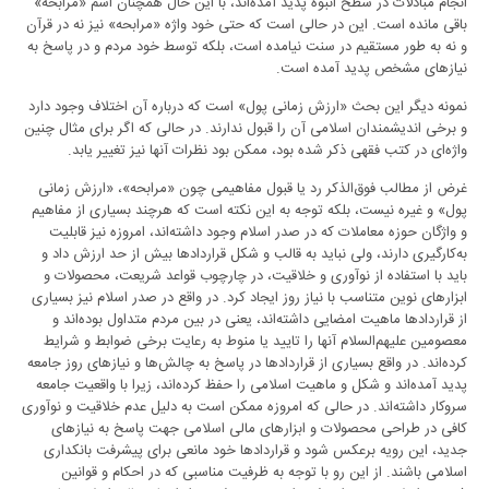
انجام مبادلات در سطح انبوه پدید آمده‌اند، با این حال همچنان اسم «مرابحه»
باقی مانده است. این در حالی است که حتی خود واژه «مرابحه» نیز نه در قرآن
و نه به طور مستقیم در سنت نیامده است، بلکه توسط خود مردم و در پاسخ به
نیازهای مشخص پدید آمده است.
نمونه دیگر این بحث «ارزش زمانی پول» است که درباره آن اختلاف وجود دارد
و برخی اندیشمندان اسلامی آن را قبول ندارند. در حالی که اگر برای مثال چنین
واژه‌ای در کتب فقهی ذکر شده بود، ممکن بود نظرات آنها نیز تغییر یابد.
غرض از مطالب فوق‌الذکر رد یا قبول مفاهیمی چون «مرابحه»، «ارزش زمانی
پول» و غیره نیست، بلکه توجه به این نکته است که هرچند بسیاری از مفاهیم
و واژگان حوزه معاملات که در صدر اسلام وجود داشته‌اند، امروزه نیز قابلیت
به‌کارگیری دارند، ولی نباید به قالب و شکل قراردادها بیش از حد ارزش داد و
باید با استفاده از نوآوری و خلاقیت، در چارچوب قواعد شریعت، محصولات و
ابزارهای نوین متناسب با نیاز روز ایجاد کرد. در واقع در صدر اسلام نیز بسیاری
از قراردادها ماهیت امضایی داشته‌اند، یعنی در بین مردم متداول بوده‌اند و
معصومین علیهم‌السلام آنها را تایید یا منوط به رعایت برخی ضوابط و شرایط
کرده‌اند. در واقع بسیاری از قراردادها در پاسخ‌ به چالش‌ها و نیازهای روز جامعه
پدید آمده‌اند و شکل و ماهیت اسلامی را حفظ کرده‌اند، زیرا با واقعیت جامعه
سروکار داشته‌اند. در حالی که امروزه ممکن است به دلیل عدم خلاقیت و نوآوری
کافی در طراحی محصولات و ابزارهای مالی اسلامی جهت پاسخ به نیازهای
جدید، این رویه برعکس شود و قراردادها خود مانعی برای پیشرفت بانکداری
اسلامی باشند. از این رو با توجه به ظرفیت مناسبی که در احکام و قوانین