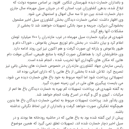
و باغداران خسارت دیده شهرستان تنکابن افزود: بر اساس مصوبه دولت که
ابلاغ شده، بدهی کشاورزان غرب استان که در جریان سیل مهرماه سال جاری
دچار خسارت شدند بین دو تا سه سال امهال و استمهال می شود.
وی اظهار داشت: تمامی خسارت دیدگان بخش کشاورزی سیل اخیر مشمول
بخشودگی دیرکرد، جریمه و سود بانکی تسهیلات خواهند شد تا بخشی از
مشکلات آنها رفع گردد.
شهیدی فر برآورد خسارت سیل مهرماه در غرب مازندران را ۷۰۰ میلیارد تومان
اعلام کرد و بیان داشت: در بخش دام توزیع سیمان بلاعوض ، خوراک دام و
طیور بلاعوض و یارانه ای صورت گرفت و هم اکنون نیز این روند ادامه دارد.
وی خاطرنشان کرد: با هماهنگی صورت گرفته با منابع طبیعی، اسکان موقت دام
هایی که مکان های نگهداری آنها تخریب شده ، انجام شده است.
رئیس سازمان جهاد کشاورزی مازندران در خصوص خسارت های بخش باغی نیز
تصریح کرد: تلاش شده تا بخشی از باغ هایی را که دارای اعیانی بوده اند
تسهیلاتی پرداخت شود اما آنچه مربوط به خود باغ های خسارت دیده می شود،
می بایست پیگیری های ملی در این زمینه صورت گیرد.
به گفته شهیدی فر، پرداخت تسهیلات کم بهره به خسارت دیدگان باغ ها اعم از
مرکبات ، کیوی و گل و گیاه در اسرع وقت انجام خواهد شد.
وی یادآور شد: پرداخت تسهیلات مربوط به تمامی خسارت دیدگان باغ ها بدون
هیچگونه تفکیکی صورت خواهد گرفت و باغداران از این لحاظ نگرانی نداشته
باشند.
پیش از این گفته شده بود به باغ هایی که در حاشیه رودخانه ها بودند و در
سیل اخیر دچار خسارت شده اند، تسهیلات تعلق نمی گیرد که همین موضوع