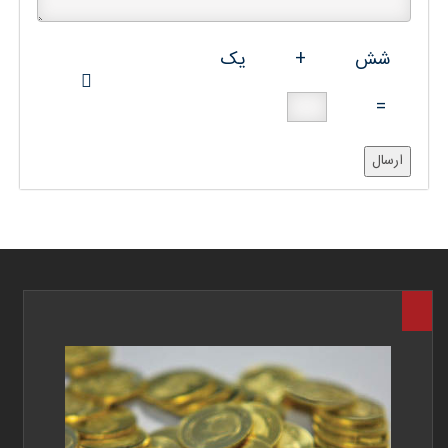
شش
+
یک
=
ارسال