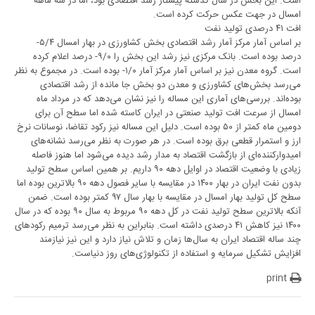
است. این بخش در سال گذشته پیشتاز رشد اقتصادی بود، اما در سه ماهه
امسال در جهت عکس حرکت کرده است.
افت ۴۱ درصدی تولید نفت
بر اساس آمار مرکز آمار رشد اقتصادی بخش کشاورزی در بهار امسال ۵/۴-
درصد بوده است. بانک مرکزی نیز رشد این بخش را ۹/۰- درصد اعلام کرده
است. گروه معدن نیز بر اساس آمار مرکز آمار ۱/۰- بوده است. در مجموع به نظر
می‌رسد بخش‌های کشاورزی و معدن دو بخش جا مانده از رشد اقتصادی
بوده‌اند. بررسی‌های آماری این مساله را نیز نشان می‌دهد که در مرداد ماه
امسال از سرعت افت تولید صنعتی در ایران کاسته شده اما سطح آن برای
دومین ماه کمتر از ۵۰ بوده است. دلیل این مساله نیز رکود تقاضا، نوسانات نرخ
ارز و استمرار قطعی برق بوده است. در هر صورت به نظر می‌رسد نشانه‌های
امیدوارکننده‌ای از بازگشت اقتصاد به مدار رشد دیده می‌شود اما هنوز فاصله
زیادی با وضعیت اقتصاد در اوایل دهه ۹۰ داریم. بر همین اساس سطح تولید
بدون نفت ایران در بهار ۱۴۰۰ در مقایسه با سایر فصول دهه ۹۰ بالاترین بوده اما
سطح کل تولید بهار امسال در مقایسه با بهار سال ۹۷ کمتر بوده است. ضمن
آنکه بالاترین سطح تولید نفت در کل دهه ۹۰ مربوط به سال ۹۰ بوده که در سال
۱۴۰۰ نیز کاهش ۴۱ درصدی داشته است. بنابراین به نظر می‌رسد ترمیم رکودهای
چند ساله اقتصاد ایران به سال‌ها زمان و تلاش نیاز دارد و این نیز نیازمند
افزایش تشکیل سرمایه و استفاده از تکنولوژی‌های روز دنیاست.
print