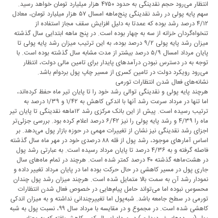
انتظار می‌رود حجم نقدینگی به حدود ۴۷۵۰ هزار میلیارد تومان خواهد رسید.
سهم پایه پولی در رشد نقدینگی پنج‌ماهه امسال ۵۷ هزار میلیارد تومان، معادل
۴/۱۲ درصد رشد بوده که عمدتا به دلیل افزایش سقف مجاز استفاده از
تنخواه‌گردان خزانه از سه به چهار بوده است. در پنج ماهه ابتدایی سال گذشته
میزان رشد پایه پولی ۹/۲ درصد بوده، به این ترتیب میزان رشد پایه پولی تا
پایان مرداد امسال ۵/۹ درصد بیشتر از مدت مشابه سال گذشته بوده است. با
توجه به در دسترس نبودن درآمدهای پایدار برای تامین مالی دولت، انتظار
می‌رود رویکرد دولت در تامین کسری از مسیر چاپ پول بردوام باشد.
نشانه‌های فعال شدن انتظارات تورمی
هرچند پایه پولی و نقدینگی توالی رشد خود را تا پایان تیر ماه حفظ کرده‌اند،
اما تنها در مرداد سرعت رشد آنها با اندکی کاهش به ۱/۴۲ و ۱/۳۹ درصد به
ترتیب رسیده است. پیش از این بانک مرکزی رشد ۱۲ماهه نقدینگی تا پایان تیر
ماه را ۴/۳۹ و رشد پایه پولی را نیز ۶/۴۲ درصد اعلام کرده بود. بررسی جزئی‌تر
اجزای رشد نقدینگی نیز نشان از تغییرات مهمی در حوزه بازار پول می‌دهد. بر
اساس آمارهای موجود، رشد پول از قله ۸۸ درصدی خود در مهر ماه سال گذشته
فاصله گرفته و به ۴/۳۶ درصد تا پایان مرداد رسیده است. به عبارتی رشد پول
در هشت‌ماهه گذشته ۴۰ درصد کمتر شده است. هرچند در تمام ماه‌های سال
جاری پول در مسیر کاهشی در حال حرکت بوده اما در پایان مرداد تغییر داده و
نمودار رشد آن به سمت بالا متمایل شده است. هرچند میزان رشد پول چندان
محسوس نبوده اما می‌تواند حامل پیام‌هایی در خصوص فعال شدن انتظارات
تورمی در سطح جامعه باشد. شبه‌پول اما تغییرچندانی نداشته و به میزان اندکی
کاهشی شده است. در مجموع و در مقایسه با مرداد سال ۹۹، نسبت پول به شبه