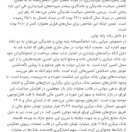
پول (سپرده‌های غیردیداری) در مرداد امسال کمی کاهش‌یافته که به معنای
کاهش سیالیت نقدینگی و ماندگاری بیشتر سپرده‌های غیردیداری طی این بازه
زمانی است. بررسی شاخص سیالیت نقدینگی نشان می‌دهد که رقم این
شاخص در مرداد سال گذشته ۲۶/۰ بوده که در مرداد امسال به ۲۵/۰ رسیده
است. ضمن اینکه این شاخص برای سال‌های قبل‌تر همواره کمتر از ۲۰/۰ بوده
است.
دو عامل رشد پایه پولی
در خصوص چرایی رشد لجام‌گسیخته پایه پولی و نقدینگی می‌توان به دو نکته
مهم اشاره کرد. نخست آنکه دولت در سال جاری همان‌طور که اشاره شد به
دلیل آنکه درآمدهای پایداری در اختیار ندارد سقف برداشت از تنخواه‌گردان خود
نزد بانک مرکزی را افزایش داده و منابع لازم برای کسری هزینه‌هایش را از این
محل تامین کرده است. به عبارتی دولت به طور مداوم و با روشن نگه‌داشتن
موتور چاپ اسکناس تامین‌مالی کرده است. نکته دوم آنکه به نظر می‌رسد
سیاست‌های پولی بانک مرکزی نیز شکست خورده و به بن‌بست رسیده است. با
وجود تلاش‌های مستمر بانک مرکزی برای برگزاری حراج‌های هفتگی و انتشار
اوراق بدهی دولتی در قالب عملیات بازار باز، موفقیتی در افزایش جذابیت این
اوراق در بازار نداشته و سهم این حوزه در تامین مالی اقتصاد با افت قابل‌توجهی
مواجه بوده است. آمارهای موجود نشان می‌دهند که از ابتدای سال و تا ۲۹
شهریور امسال، بانک مرکزی توانسته ۳/۳۲ هزار میلیارد تومان منابع مالی از
طریق حراج‌های هفتگی اوراق قرضه دولتی تامین کند. در این مدت نیز به دلیل
مازاد منابع بانکی و به جهت مقابله با سرریز این منابع مازاد به چرخه اقتصاد
بانک مرکزی ۲/۵۵ هزار میلیارد تومان نقدینگی در قالب عملیات ریپوی معکوس
از بانک‌ها جمع‌آوری کرده است. سهم اعتبارگیری قاعده‌مند بانک‌ها در عملیات