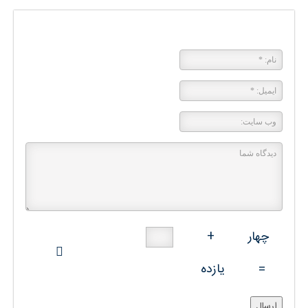
پاسخی بگذارید
چهار
+
=
یازده
ارسال