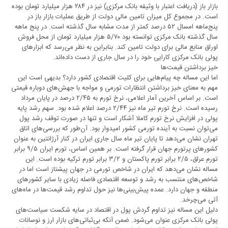
بازار باز (دریافت اعتبار با وثیقه بانک مرکزی) نیز در ۲۸۴ هزار میلیارد تومان بوده
است. در مجموع کل میزان تامین مالی دولت از طریق عملیات بازار باز در
پنج‌ماهه امسال ۵۲ درصد کمتر از مدت مشابه سال گذشته است. در پنج ماهه
سال گذشته بانک مرکزی توانسته بود ۵/۷۰ هزار میلیارد تومان از محل فروش
اوراق منابع مالی برای دولت تامین کند. بنابراین به نظر می‌رسد که ابزارهای
پولی بانک مرکزی کارایی خود را در سال جاری از دست داده‌اند.
خیز برداشتن قیمت‌ها
اما این مساله چه پیام‌هایی برای کلیت اقتصادی کشور دارد؟ بدیهی است این
مهم به معنای خیز برداشتن انتظارات تورمی و مواجه با جهش‌های دوباره قیمتی
است. بر اساس آخرین آمار اعلامی، نرخ تورم به ۲/۴۵ درصد در پایان مرداد
رسیده است. نرخ تورم تیر ماه نیز ۲/۴۴ درصد اعلام شده بود. سهم رشد پایه
پولی در افزایش نرخ تورم کاملا آشکار است و تنها در صورت توقف رشد پول
می‌توان نسبت به آینده تورمی کشور امیدوار بود. آن‌طور که بررسی‌های اتاق
تهران نشان می‌دهد تا پایان تیر ماه سال جاری ایران در کنار آرژانتین به عنوان
کشورهای پرتورم جهان قرار گرفته است. بر همین اساس، تورم ایران ۹/۵ برابر
تورم عراق، ۲/۵ برابر تورم پاکستان و ۳/۲ برابر تورم ترکیه بوده است. این
مساله نشان می‌دهد که ایران در شاخص تورمی در جهان پیشتاز است اما در
شاخص‌های منتسب به رشد و توسعه اقتصادی فاصله زیادی با سایر کشورهای
منطقه و جهان دارد. عمده پیش‌بینی‌ها نیز حول تداوم رشد قیمت‌ها در ماه‌های
آتی می‌چرخد.
دلیل این مساله نیز تداوم گردش پول در اقتصاد در سایه شکست سیاست‌های
پولی بانک مرکزی عنوان می‌شود. ضمن آنکه بی‌ثباتی‌های بازار ارز و نوسانات