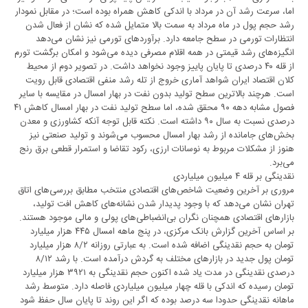
اما، سرعت رشد آن در مرداد با اندکی کاهش همراه بوده است؛ در مقابل نمودار
رشد حجم پول در ماه مرداد به سمت بالا متمایل شده که نشان از فعال شدن
انتظارات تورمی در سطح جامعه دارد. برآوردهای تورمی نیز نشان می‌دهد
انگیزه‌های رشد قیمتی در همه اقلام مصرفی دیده می‌شود و امکان برگشت تورم
از قله ۴۰ درصدی تا پایان پاییز وجود نخواهد داشت. در تصویر دوم از محیط
کلان اقتصاد ایران شواهد آماری خروج از تله رشد منفی اقتصادی قابل رویت
است. هرچند بالاترین سطح تولید بدون نفت در بهار امسال در مقایسه با سایر
فصول مشابه دهه ۹۰ محقق شده، اما سطح تولید نفت در بهار امسال کاهش ۴۱
درصدی نسبت به سال ۹۰ داشته است. نکته قابل توجه آنکه کشاورزی و معدن
بخش‌های جامانده از رشد بهار امسال محسوب می‌شوند و تولید صنعتی نیز
هنوز از مشکلات مربوط به نوسانات ارزی، رکود تقاضا و استمرار قطعی برق رنج
می‌برد.
نقدینگی بر قله ۴ میلیون میلیاردی
مروری بر آخرین وضعیت شاخص‌های اقتصادی منتخب مطابق بررسی‌های اتاق
تهران نشان می‌دهد که با وجود پدیدار شدن نشانه‌های کاهش افت تولید،
بازارهای اقتصادی همچنان نگران بی‌انضباطی‌های پولی و مالی موجود هستند.
بر اساس آخرین گزارش بانک مرکزی، در پنج ماهه امسال ۴۴۵ هزار میلیارد
تومان به حجم نقدینگی اضافه شده است. به عبارتی روزانه ۸/۲ هزار میلیارد
تومان پول جدید در بازارهای مختلف به گردش درآمده است. با رشد ۸/۱۲
درصدی نقدینگی در مدت یاد شده اکنون حجم نقدینگی به ۳۹۲۱ هزار میلیارد
تومان رسیده که اندکی با قله چهار میلیون میلیاردی فاصله دارد. متوسط رشد
ماهانه نقدینگی حدودا سه درصد بوده که اگر این روند تا پایان سال حفظ شود