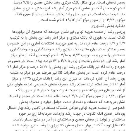
بسیار فاحش است. برای مثال بانک مرکزی رشد بخش معدن را ۷/۵ درصد
اعلام کرده حال آنکه بر اساس اعلام مرکز آمار رشد این بخش منفی و معادل
۱/۰- درصد بوده است. در عین حال رشد بخش ساختمان نیز از سوی بانک
مرکزی ۳/۱۲- و از سوی مرکز آمار ۹/۱۲+ اعلام شده است.
عقبگرد بخش کشاورزی
بررسی رشد از سمت هزینه نهایی نیز نشان می‌دهد که مجموع کل برآوردها
اندک است، به طوری که بانک مرکزی و مرکز آمار رشد این بخش را به ترتیب
۴/۷ و ۶/۷ درصد اعلام کرده‌اند. به نظر می‌رسد اختلافات آماری در این خصوص
بسیار بیشتر است. برای مثال بانک مرکزی رشد سرمایه‌گذاری و سرمایه‌گذاری
ساختمان را منفی و به ترتیب ۵/۳- و ۳/۱۰- اعلام کرده حال آنکه از نظر مرکز
آمار رشد این دو بخش مثبت و برابر با ۴/۸ و ۱۳ درصد بوده است. در ضمن در
حوزه واردات کالا نیز بانک مرکزی رشد این بخش را ۵/۳۰ درصد و مرکز آمار ۷۹-
درصد اعلام کرده است. در بخش صادرات کالا نیز هرچند هر دو مرکز به مثبت
بودن رشد آن اشاره کرده‌اند اما میزان این رشد را بانک مرکزی ۶/۳۵ و مرکز
آمار ۲/۴ درصد اعلام کرده است. رشد مصرف بخش خصوصی نیز به عنوان یکی
از شاخص‌های تعیین‌کننده در وضعیت قدرت خرید خانوارها از سوی بانک
مرکزی ۲/۲ و از سوی مرکز آمار ۳/۸ درصد اعلام شده است. در مجموع آمارها
نشان می‌دهند که خدمات و نفت از سمت عوامل تولید و مصرف بخش
خصوصی از سمت هزینه نهایی عوامل مشترک مسلط در تامین رشد بهار امسال
بوده‌اند. ضمن آنکه تفاوت در جهت رشد واردات، سرمایه‌گذاری در حوزه
ساختمان و تولید در بخش معدن و ساختمان در آمار دو منبع بسیار بالاست.
نکته قابل‌توجه آنکه در بهار امسال بخش کشاورزی با رشد منفی مواجه شده