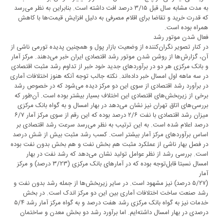
به مدت مشابه سال قبل ۳/۱۵ درصد افت داشته است. بنابراین به نظر می‌رسد
که قدرت خرید و تقاضا برای اقلام مصرفی به دلیل افزایش قیمت‌ها با کاهش
همراه بوده است.
فعال شدن موتور رشد
در کنار تصویر نگران‌کننده از وضعیت بازار پول و همچنین پدیده تورمی ناشی از
آن، گزارش‌ها از روشن شدن موتور رشد اقتصادی ایران خبر می‌دهند. مرکز آمار
و بانک مرکزی هر دو در برآوردهای جدید خود خبر از تداوم رشد مثبت اقتصادی
در سه ماهه اول امسال خبر داده‌اند. نکته جالب توجه آنکه هنوز اختلافات آماری
در برآورد رشد اقتصادی از سوی این دو مرکز دیده می‌شود که در خصوص رشد
برخی از زیربخش‌های اقتصادی این اختلاف بسیار بیشتر بوده است. آن‌طور که
بررسی‌های اتاق تهران نیز نشان می‌دهد در بهار امسال و به گواه بانک مرکزی
میزان رشد اقتصادی با نفت ۲/۶ درصد بوده که این رقم از سوی مرکز آمار ۶/۷
درصد اعلام شده است. به این ترتیب به نظر می‌رسد سرعت رشد اقتصادی بر
اساس برآوردهای مرکز آمار بیشتر است. کسب رشد مثبت بیش از شش درصد
در فصل بهار ناشی از عملکرد مثبت هم بخش نفت و هم بخش بدون نفت بوده
است. بررسی رشد از نظر عوامل تولید نشان می‌دهد که رشد نفت در بهار
امسال نسبتا قابل‌توجه بوده که در آمارهای بانک مرکزی (۳/۲۳ درصد) و مرکز
آمار
(۵/۲۷ درصد) نیز مشهود است. در سایر زیربخش‌ها از جمله رشد بدون نفت و
رشد صنعت ساخت اختلافات آماری بین این دو مرکز اندک است. در بخش
خدمات نیز به گواه بانک مرکزی رشد هفت درصد و به گواه مرکز آمار رشد ۵/۴
درصدی در بهار امسال داشته‌ایم. اما برآورد رشد دو بخش معدن و ساختمان