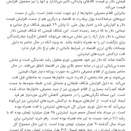
قیمتی دلار بر قیمت کالاهای وارداتی تاثیر می‌گذارد و آنها را نیز مشمول افزایش
قیمت می‌کند.
بنابراین اقلام مصرفی خانوارها از دو جهت تحت فشار است؛ یکی از سمت
نیروهای عرضه‌کننده پول پرقدرت به اقتصاد و دیگری هم از سمت افزایش قیمت
دلار و کم‌ارزش شدن اعتبار پول ملی. تا پایان ۲۹ شهریور شکاف نرخ سنایی و
نیمایی دلار به ۱۵ درصد رسیده است. این شکاف قیمتی که شکاف قیمتی دلار
نیمایی با دلار بازار آزاد را نیز نشان می‌دهد می‌تواند کاهش انگیزه صادرکنندگان
برای بازگشت ارز را به همراه داشته باشد. به ویژه آنکه در حال حاضر به دلیل
نوسانات بالای ارزی اقتصاد در شرایط باثباتی از نظر نرخ دلار قرار ندارد.
افت تراکنش خریدهای اینترنتی
ناگفته نماند که دلار نیز خود همچون تورم معلول رشد نقدینگی است و بخش
عمده بی‌ثباتی ارزی در سایه حجم بالای پول در اقتصاد اتفاق می‌افتد. در حال
حاضر بسیاری از اقلام مصرفی داخلی به صورت روزانه دچار شوک قیمتی
می‌شوند و هر ماه بخشی از قدرت خرید خانوارها نسبت به ماه‌های قبل افت
می‌کند. به دلیل افزایش شکاف طبقاتی و متمایل شدن طبقه متوسط به سمت
طبقه کم‌درآمد بسیاری از اقلام ضروری نیز از سبد مصرفی خانوارها حذف شده
است. این مساله نگرانی‌هایی را در خصوص کاهش کالری موردنیاز هر فرد
ایجاد کرده است. از آمارهای مربوط به تراکنش خریدهای اینترنتی نیز این‌گونه
برمی‌آید که به دلیل تورم، میزان کل خریدهای اینترنتی با افت همراه بوده
است. در مرداد ماه امسال حجم خرید اینترنتی ۶۵ هزار میلیارد تومان بوده که با
رشد ۲/۱ درصد نسبت به تیر ماه همراه بوده است. رقم خرید اینترنتی برای
مرداد سال گذشته ۹۱ هزار میلیارد تومان بوده است. با این حال مجموع کل
خریدهای اینترنتی در پنج ماهه امسال ۳۱۹ هزار میلیارد تومان بوده که نسبت