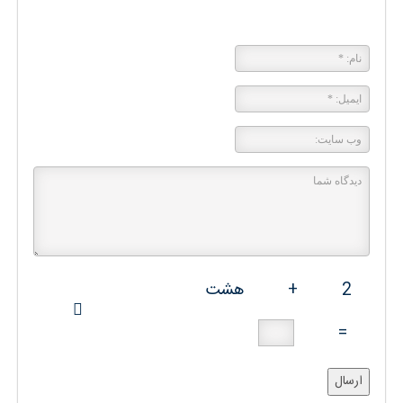
پاسخی بگذارید
2
+
هشت
=
ارسال