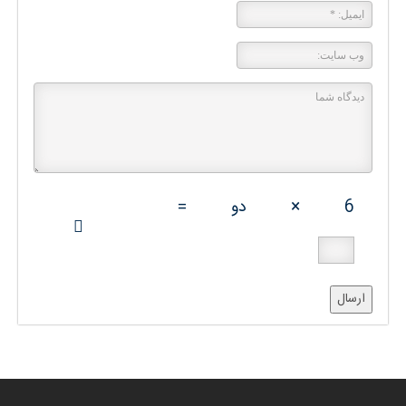
6
×
دو
=
ارسال