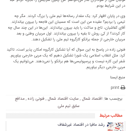
فوتبال ملی از هواداران عذر می‌خواهم. من چنین شرایطی را تجربه کردم. قبلاً
در این شرایط بودم.
وی در پایان اظهار کرد: یک مقدار رسانه‌ها تیم ملی را بزرگ کردند. مگر چه
تیمی را بردیم؟ عقیده من این است که مسببان این فاجعه را بیرون بیاندازند.
آقای کفاشیان، تاج و ساکت را باید بیرون بیاندازند. این‌ها در این چند سال چه
کار کردند؟ از کی روش تا بقیه را بیرون بیاندازند. اول مربیان وطنی و بعد
مربیان خارجی از جمله برانکو کارگروه تیم ملی را تشکیل دهند.
فنونی زاده در پاسخ به این سوال که آیا تشکیل کارگروه امکان پذیر است، تاکید
کرد: مثل انقلاب اسلامی یک شورا تشکیل دهیم که یک مربی خارجی بیاوریم.
شفر این کاره نیست و پرسپولیسی‌ها هم برانکو را نمی‌دهند. می‌توانیم یک
مربی خارجی دیگر بیاوریم.
منبع:ایسنا
print
برچسب ها:
اقتصاد شمال
,
سایت اقتصاد شمال
,
فنونی زاده
,
مدافع
سابق تیم ملی
مطالب مرتبط
رشد مافیا در اقتصاد غیرشفاف