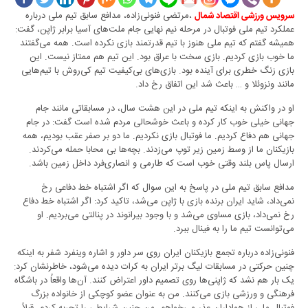
،مرتضی فنونی‌زاده، مدافع سابق تیم ملی درباره
سرویس ورزشی اقتصاد شمال
عملکرد تیم ملی فوتبال در مرحله نیم نهایی جام ملت‌های آسیا برابر ژاپن، گفت:
همیشه گفتم که تیم ملی هنوز با تیم قدرتمند بازی نکرده است. همه می‌گفتند
ما خوب بازی کردیم. بازی سخت با عراق بود. این تیم هم ممتاز نیست. این
بازی زنگ خطری برای آینده بود. بازی‌های بی‌کیفیت تیم کی‌روش با تیم‌هایی
مانند ونزوئلا و … باعث شد این اتفاق رخ داد.
او در واکنش به اینکه تیم ملی در این هشت سال، در مسابقاتی مانند جام
جهانی خیلی خوب کار کرده و باعث خوشحالی مردم شده است گفت: در جام
جهانی هم دفاع کردیم. ما فوتبال بازی نکردیم. ما دو بر صفر عقب بودیم، همه
بازیکنان ما از وسط زمین زیر توپ می‌زدند. بچه‌ها بی محابا حمله می‌کردند.
ارسال پاس بلند وقتی خوب است که طارمی و انصاری‌فرد داخل زمین باشد.
مدافع سابق تیم ملی در پاسخ به این سوال که اگر اشتباه خط دفاعی رخ
نمی‌داد، شاید ایران برنده بازی با ژاپن می‌شد، تاکید کرد: اگر اشتباه خط دفاع
رخ نمی‌داد، بازی مساوی می‌شد و با وجود بیرانوند در پنالتی می‌بردیم. او
می‌توانست تیم ما را به فینال ببرد.
فنونی‌زاده درباره تجمع بازیکنان ایران روی سر داور و اشاره وینفرد شفر به اینکه
چنین حرکتی در مسابقات لیگ برتر ایران به کرات دیده می‌شود، خاطرنشان کرد:
یک بار هم نشد که ژاپنی‌ها روی تصمیم داور اعتراض کنند. آن‌ها واقعاً در باشگاه
فرهنگی و ورزشی بازی می‌کنند. من به عنوان عضو کوچکی از خانواده بزرگ