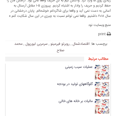
زیادی روی ما وارد کرد. واکنش تیم به گل حریف واقعا عالی بود. آرامش مان را
حفظ کردیم و حریف را وادار به اشتباه کردیم. پیروزی ۵-۱ مقابل آرسنال به
آسانی به دست نمی آید و واقعا برای شاگردانم خوشحالم. پایان درخشانی در
سال ۲۰۱۸ داشتیم. واقعا نمی توانم نسبت به چیزی در این سال شکایت کنم.»
منبع:وبسایت نود
print
برچسب ها:
اقتصادشمال
,
روبرتو فیرمینو
,
سرمربی لیورپول
,
محمد
صلاح
مطالب مرتبط
عملیات سیب زمینی
گلوگاههای تولید در بودجه
مالیات بر خانه های خالی