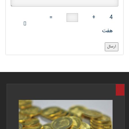
=
+
4
هفت
ارسال