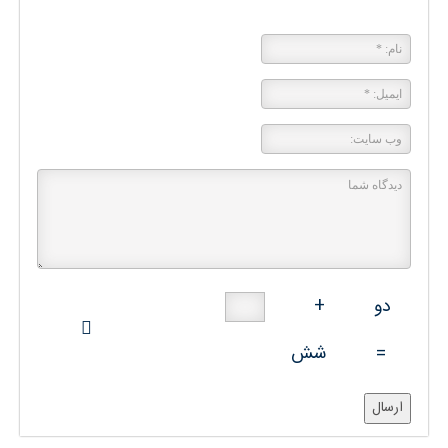
پاسخی بگذارید
دو
+
=
شش
ارسال