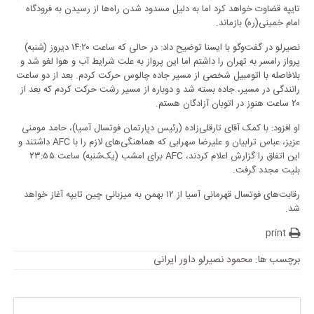
تایپه قضاوت خواهد کرد اما به دلیل مسدود شدن راه‌ها از رسیدن به فرودگاه
امام خمینی(ره) بازماند.
نصیرلو در گفت‌وگو با ایسنا توضیح داد: در حالی که ساعت ۱۴:۲۰ دیروز (شنبه)
پرواز رامسر به تهران را داشتم اما این پرواز به علت شرایط آب و هوا لغو شد و
بلافاصله با اتومبیل شخصی از مسیر جاده چالوس حرکت کردم. بعد از دو ساعت
رانندگی در مسیر، جاده بسته شد و دوباره از مسیر رشت حرکت کردم که بعد از
۲۰ ساعت هنوز در اتوبان آزادگان هستم.
او افزود: با کمک آقای تارقلی‌زاده (رئیس دپارتمان فوتسال آسیا)، حامد مومنی
عزیز، عباس ترابیان و علیرضا سهرابی که هماهنگی‌های لازم را با AFC داشتند و
این اتفاق را گزارش اعلام کردند، AFC برای امشب (یک‌شنبه) ساعت ۲۳:۵۵
بلیت مجدد گرفت.
رقابت‌های فوتسال قهرمانی آسیا از ۱۲ بهمن به میزبانی چین تایپه آغاز خواهد
شد.
print
برچسب ها:
محمود نصیرلو داور ایرانی