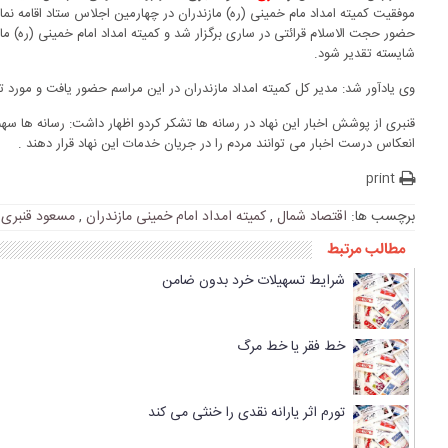
موفقیت کمیته امداد مام خمینی (ره) مازندران در چهارمین اجلاس ستاد اقامه نماز
حضور حجت الاسلام قرائتی در ساری برگزار شد و کمیته امداد امام خمینی (ره) ما
شایسته تقدیر شود.
وی یادآور شد: مدیر کل کمیته امداد مازندران در این مراسم حضور یافت و مورد تق
قنبری از پوشش اخبار این نهاد در رسانه ها تشکر کردو اظهار داشت: رسانه ها سهم
انعکاس درست اخبار می توانند مردم را در جریان خدمات این نهاد قرار دهند .
print
برچسب ها:
اقتصاد شمال
,
کمیته امداد امام خمینی مازندران
,
مسعود قنبری ر
مطالب مرتبط
شرایط تسهیلات خرد بدون ضامن
خط فقر یا خط مرگ
تورم اثر یارانه نقدی را خنثی می کند