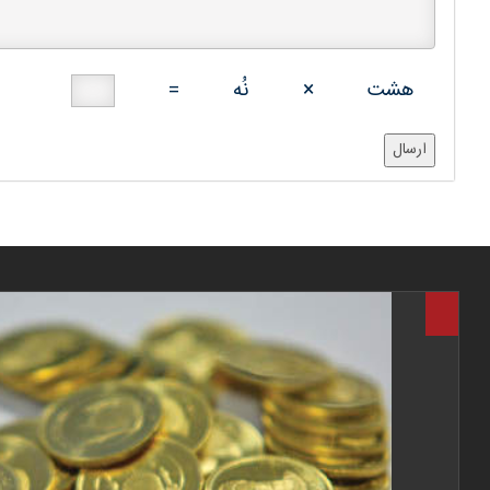
هشت
×
نُه
=
ارسال