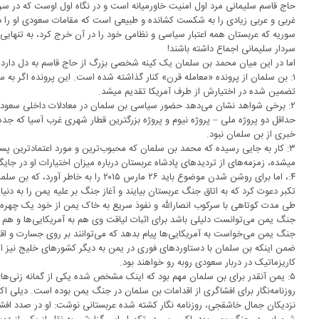
حاج قاسم سلیمانی مرد اول امنیت خاورمیانه است و در نگاه اول اوست که در 
غربی و عربی زیادی را به شکست کشانده و طبیعی است که مقامات سعودی او را د
سوریه که عربستان همه اعتبار سیاسی و نظامی خود را در آن خرج کرد، به تنهای
سردار سلیمانی اجماع داشته باشند!
اما در این میان محمد بن سلمان یک کینه شخصی بزرگ از حاج قاسم به دل دارد؛ در
۱: بن سلمان از پرونده «معامله قرن» کنار گذاشته شده است. این پرونده اگر به
تضمین شده در اختیارش از طرف آمریکا تقدیم میشد.
۲: برخی شواهد نشان می‌دهد حضور سیاسی بن سلمان در معادلات داخلی سعود
حداقل دو پروژه ملی – پروژه نیوم و پروژه بزرگترین قطار شهری غرب آسیا که جده
خبری از بن سلمان نبود.
۳: کار به جایی رسیده که محمد بن سلمان که محبوب‌ترین و مورد اعتمادترین پ
میشده، زمزمه‌های از تردید‌های پادشاه عربستان درباره میزان اختیارات او در جایگ
۴:، اما برای روشن شدن موضوع باید ۲۶ مارس ۵
تکبر دعوت کرد که به اتاق جنگ عربستان بیایند و آغاز جنگ بر علیه یمن را به دنی
طی مدت کوتاهی با سرکوب انصارالله و نفوذ سریع به خاک یمن از خود یک چهره 
جنگ یمن می‌توانست دلیلی باشد برای اثبات لیاقت وی هم به آمریکایی‌ها و هم 
جنگ یمن می‌خواست به آمریکایی‌ها پیام بدهد که می‌توانند بر روی جسارت و اقت
ضمن اینکه بن سلمان با دستاورد‌های فوری در یمن به دیگر کشور‌های خلیج نیز این 
کاریزماتیک در دربار سعودی روبه رو خواهند بود.
۵: یمن آنقدر برای بن سلمان مهم بود که اینک مشخص شده یکی از گمانه زنی‌
روزنامه‌نگار برای افشاگری از اقدامات بن سلمان در جنگ یمن بوده است. دیلی اک
نزدیکان جمال خاشقجی، روزنامه نگار کشته شده عربستانی نوشت: او در صدد افشا