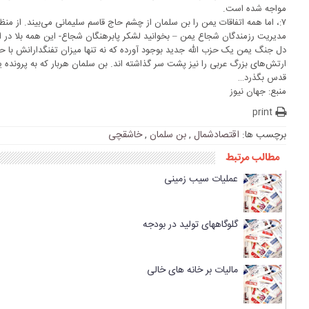
مواجه شده است.
۷:، اما همه اتفاقات یمن را بن سلمان از چشم حاج قاسم سلیمانی می‌بیند. از م
مدیریت رزمندگان شجاع یمن – بخوانید لشکر پابرهنگان شجاع- این همه بلا در 
دل جنگ یمن یک حزب الله جدید بوجود آورده که نه تنها میزان تفنگدارانش با حزب
ارتش‌های بزرگ عربی را نیز پشت سر گذاشته اند. بن سلمان هربار که به پرونده یم
قدس بگذرد…
منبع: جهان نیوز
print
برچسب ها:
اقتصادشمال
,
بن سلمان
,
خاشقچی
مطالب مرتبط
عملیات سیب زمینی
گلوگاههای تولید در بودجه
مالیات بر خانه های خالی