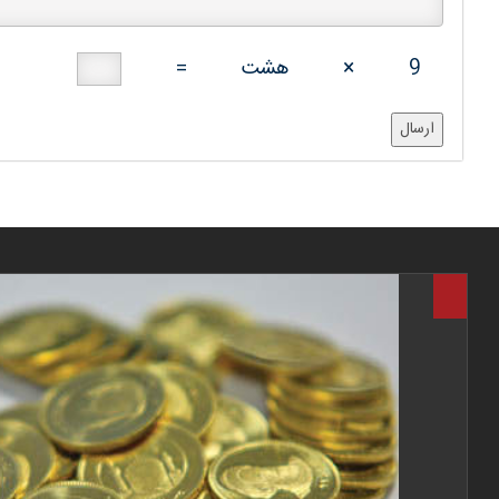
9
×
هشت
=
ارسال