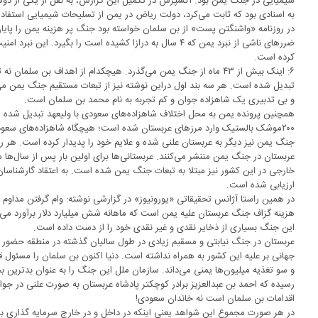
شیمیایی در جنگ یمن بود. اکسپرس در تکمیل این گزارش، به نقل از یکی از 
به اسنادی بود که ثابت می‌کرد، دولت ریاض در یمن از تسلیحات شیمیایی استف
در روزنامه «واشنگتن پست» از بن سلمان خواسته بود جنگ پر هزینه یمن را پایان
ضرر‌های ناشی از نبرد یمن که ۴ سال به درازا کشیده است را بگی
کرده است.
۶: اینک بیش از ۴۳ ماه از جنگ یمن می‌گذرد. هیچکدام از اهداف بن سلم
تبدیل شده است. هر سه بند اول دراین نوشته نیز از تبعات مستقیم جنگ یمن می
و بی تدبیری یک شاهزاده جوان و کم تجربه به نام محمد بن سلمان است.
۲۰۰موشک بالستیک وارد مرز‌های عربستان شده است؛ هیچگاه شاهزاده‌های سعودی
جنگ یمن نیز دیگر به عربستان علنی شده و علایم خود را پدیدار کرده است. هر 
عربستان در جنگ یمن مننشر می‌کنند. عربستانی‌ها برای اولین بار پس از سال‌ها 
ارزیابی شده است.
در همین راستا آژانس تحقیقاتی «یورونیوز» در گزارشی نوشته: وام گرفتن مداوم 
هزینه گزاف جنگ عربستان علیه یمن است که ماهانه شش میلیارد دلار برآورد می
این جنگ بسیاری از ذخایر نقدی و غیر نقدی خود را از دست داده است.
عربستان در جنگ نیابتی و مسقیم زیادی در طول سالیان گذشته در منطقه حضور دا
جهانی بر علیه این کشور به همراه نداشته است. دنیا اکنون بن سلمان را مسئو
و سو تغذیه میلیون‌ها یمنی می‌داند. سازمان ملل این جنگ را به عنوان بدترین 
رسیده که احمد بن عبدالعزیز برادر کوچکتر پادشاه عربستان به صورت علنی در 
اقدامات بن سلمان است نه خاندان سعودی!
در هر صورت مجموع این شواهد یعنی اینکه در داخل و در خارج سرمایه گذاری برا