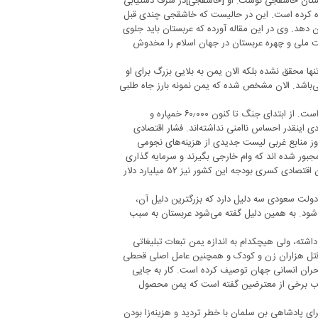
دوستان خاشقجی نوشت: او [خاشقجی]در شرف دستیابی
اده کرده است. این در حالیست که خاشقجی چندی قبل
 دهد. وی در این مقاله آورده که عربستان باید جلوی
رد. این نبرد امنیت ملی و چهره عربستان در جهان اسلام را مخدوش
ان نه تنها محقق نشده بلکه الان یمن به بلایی بزرگ برای او
‌باشد. الان مشخص شده که یمن نمونه بارز جاه طلبی
همچنین پرونده یمن به محل اختلاف شاهزاده‌های سعودی با ولیعهد تبدیل شده است. از ابتدای جنگ تا کنون ۶۰٫۰۰۰ خمپاره و
 اینقدر احساس ناامنی نداشته‌اند. فشار اقتصادی
روز منابع غربی لیست جدیدی از هزینه‌های نجومی
مجبور شده اند که وام خارجی بگیرند و سرمایه گذاری
خارجی در این کشور نیز مبتلا به تبعات جنگ یمن شده است. به اعتقاد گارشناسان اقتصادی کسری بودجه این کشور نیز ۵۲ میلیارد دلار
دولت سعودی سه دلیل دارد که بزرگترین دلیل آن،
‌شود. به همین دلیل گفته می‌شود عربستان به سبب
شته، ولی هیچکدام به اندازه یمن تبعات تبلیغاتی
ل قتل هزاران زن و کودک و همچنین عامل اصلی قحطی
بحران انسانی جهان توصیف کرده است. کار به جایی
جواب برخی از معترضین گفته است که یمن محصول
ی پادشاهی بن سلمان با خطر تردید و هزینه‌زا بودن