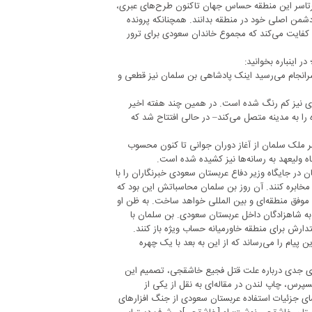
سرتاسر این منطقه حساس جهان تاکنون طرح‌های عبری،
شمن اصلی خود در منطقه بدانند. همچنانکه پرونده
ی کفایت می‌کند که مجموع خاندان سعودی برای ترور
 اینباره بخوانید:
 سرانجام می‌رسید اینک پادشاهی بن سلمان نیز قطعی و
ی نیز کم رنگ شده است. در همین چند هفته اخیر
 را به مدینه متصل می‌کند– در حالی افتتاح شد که
سر ملک سلمان از آغاز دوران جوانی تا کنون محسوب
اه ولیعهد به رسانه‌ها نیز کشیده شده است.
۲۰۱ را به خاطر آورد، که بن سلمان در جایگاه وزیر دفاع عربستان سعودی خبرنگاران را با
ا مخابره کنند. آن روز بن سلمان محاسباتش این بود که
موفق منطقه‌ای و بین المللی خواهد ساخت. به ظن او
به شاهزادگان داخل عربستان سعودی. بن سلمان با
دارش برای منطقه خاورمیانه حساب ویژه باز کنند.
پیام را می‌رساند که از این به بعد با یک چهره
های جدی درباره علت قتل فجیع خاشقجی، تصمیم این
سپرس، چاپ لندن در مقاله‌ای به نقل از یکی از
ی جزئیات استفاده عربستان سعودی از جنگ افزار‌های