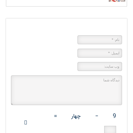
پاسخی بگذارید
9
−
چهار
=