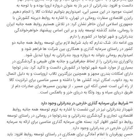
دانست و افزود: بندرانزلی از دیر باز به عنوان دروازه اروپا بوده و با توجه به
امنیت موجود در این مسیر آبی، امیدواریم بتوانیم تبادلات کالا را انجام دهیم .
رایزن اقتصادی سفارت رومانی در تهران، با اشاره به روابط دیرینه کشورش با
جمهوری اسلامی ایران خاطر نشان کرد: در تلاش هستیم روابط همه جانبه ایران
با رومانی، مانند گذشته توسعه یابد و بر این اساس پیشنهاد خواهرخواندگی
بندرانزلی و شهر تولچا در کشورم را دارم.
وی ادامه داد: شک ندارم که باید شرایط لازم برای توسعه روابط همه جانبه دو
کشور در راستای سرمایه گذاری و همکاری بین شرکت ها فراهم شود و
امیدواریم رومانی بتواند به دروازه ورود بندرانزلی به اروپا تبدیل شود.
پاکوراری بندرانزلی را از لحاظ جغرافیایی و جاذبه های طبیعی و گردشگری در
بسیاری از موارد شبیه شهر تولچا در کشورش دانست و تاکید کرد: بندر تولچا
دارای امکانات بندری مجهز و همچنین بزرگترین تالاب اروپاست و به دلیل اتصال
به رود دانوب، امکان تردد کشتی ها را داشته و مسیر مناسبی برای ترانزیت کالا
از راه آبی است ضمن آنکه این مسیر ، از بهترین مسیرها برای صادرات دام از
طریق دریای سیاه و رود ولگا به دریای خزر و بالعکس است.
** شرایط برای سرمایه گذاری خارجی در بندرانزلی وجود دارد
شهردار بندرانزلی نیز در این نشست با اشاره به لزوم توسعه همه جانبه روابط
اقتصادی، تجاری و گردشگری بندرانزلی و بندرتولچا در رومانی در راستای توسعه
روابط دو کشور اظهار کرد: بسته های سرمایه گذاری مناسبی برای ارائه به سرمایه
گذاران خارجی در بندرانزلی وجود دارد.
حسن پورقربان با اعلام آمادگی برای همکاری در راستای توسعه روابط افزود: باید