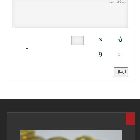
نُه
×
9
=
ارسال