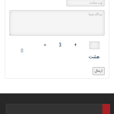
=
3
+
هشت
ارسال