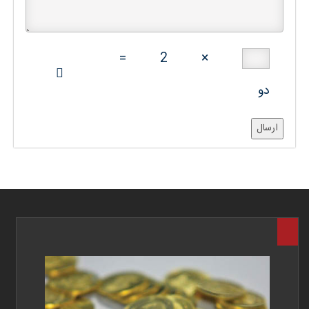
=
2
×
دو
ارسال