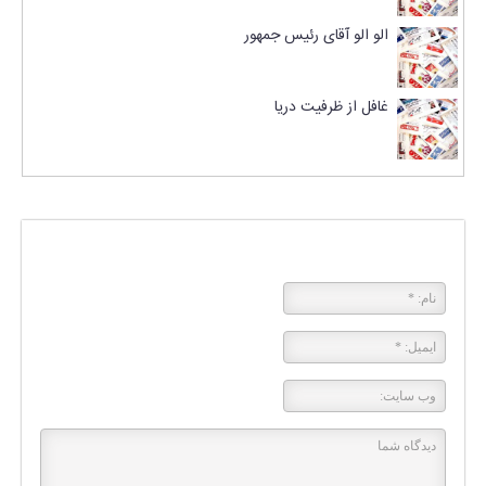
الو الو آقای رئیس جمهور
غافل از ظرفیت دریا
پاسخی بگذارید