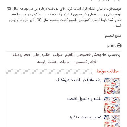
یوسف‌نژاد با بیان اینکه قرار است فردا آقای نوبخت درباره ارز در بودجه سال 98
توضیحاتی را به اعضای کمیسیون تلفیق ارائه دهد، عنوان کرد: در این جلسه
مقرر شد؛ فردا اعضای کمیسیو تلفیق کلیات بودجه سال 98 را بررسی و ارزیابی
کنند.
منبع:تسنیم
print
برچسب ها:
بخش خصوصی
,
تلفیق
,
دولت
,
طلب
,
علی اصغر یوسف
نژاد
,
کمیسیون
,
مالیات
,
هیئت رئیسه
مطالب مرتبط
رشد مافیا در اقتصاد غیرشفاف
نقشه راه تحول اقتصاد
گفته ایم سخت نگیرند