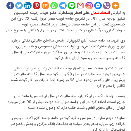
به گزارش
،
، عضو هیئت رئیسه کمیسیون
اقتصاد شمال
علی اصغر یوسف‌نژاد
تلفیق بودجه سال 98 ، در تشریح جلسه نوبت عصر امروز (شنبه 22 دی) این
کمیسیون،گفت: در این جلسه فرهاد دژپسند، وزیر اقتصاد، درباره تورم،
سرمایه‌گذاری، درآمد‌های دولت و ایجاد اشتغال در سال 98 نکاتی را مطرح کرد.
وی افزود: در ادامه جلسه آقای تقوی‌نژاد، رئیس سازمان مالیاتی نکاتی درباره،
توزیع اوراق مشارکت، بدهی‌های دولت به بخش خصوصی و بانک مرکزی،
مطالبات دولت از بابت مالیات و همچنین عملکرد اوراق مشارکت طی 4 سال
گذشته و سررسید اصل و سود اوراق مطرح کرد.
عضو هیئت رئیسه کمیسیون تلفیق بودجه ادامه داد: رئیس سازمان مالیاتی
همچنین درباره اخذ مالیات در سال 98 و عملکرد چند سال گذشته مالیات و
پیش‌بینی‌هایی که در بودجه سال 98 در زمینه اخذ مالیات در نظر گرفته شده
نکاتی را مطرح کرد.
یوسف نژاد با تاکید بر اینکه پایه اخذ مالیات در سال آینده تقریبا مانند سال
جاری است، اضافه کرد: در این جلسه عنوان شد دولت بیش از 90 هزار میلیارد
تومان از مالیات‌های قطعی شده، طلب دارد که وصول نشده است.
نماینده مردم ساری در مجلس تاکید کرد: در ادامه جلسه آقای اکرمی، رئیس
خزانه‌داری، درباره بدهی‌های دولت به بانک‌ها، بانک مرکزی و بخش خصوصی
توضیحاتی را ارائه کرد.